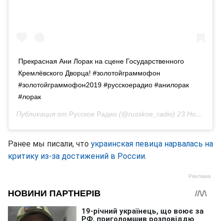
Прекрасная Ани Лорак на сцене Государственного
Кремлёвского Дворца! #золотойграммофон
#золотойграммофон2019 #русскоерадио #анилорак
#лорак
Публикация от
Русское Радио
(@russkoe_radio)
23 Ноя 2019 в 12:57 PST
Ранее мы писали, что
украинская певица нарвалась на
критику из-за достижений в России
.