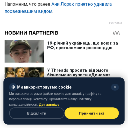
Напомним, что ранее
Ани Лорак приятно удивила
посвежевшим видом
.
🍪
Ми використовуємо cookie
✕
Ми використовуємо файли cookie для аналізу трафіку та
персоналізації контенту. Прочитайте нашу Політику
конфіденційності.
Детальніше
Відхилити
Прийняти всі