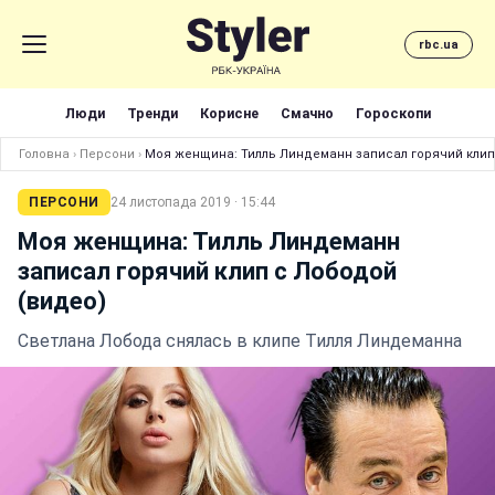
rbc.ua
Люди
Тренди
Корисне
Смачно
Гороскопи
Головна
›
Персони
›
Моя женщина: Тилль Линдеманн записал горячий клип
ПЕРСОНИ
24 листопада 2019 · 15:44
Моя женщина: Тилль Линдеманн
записал горячий клип с Лободой
(видео)
Светлана Лобода снялась в клипе Тилля Линдеманна