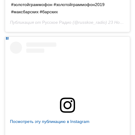
#золотойграммофон #золотойграммофон2019
#максбарских #барских
Публикация от
Русское Радио
(@russkoe_radio)
23 Ноя 2019 в 5:40 PST
Посмотреть эту публикацию в Instagram