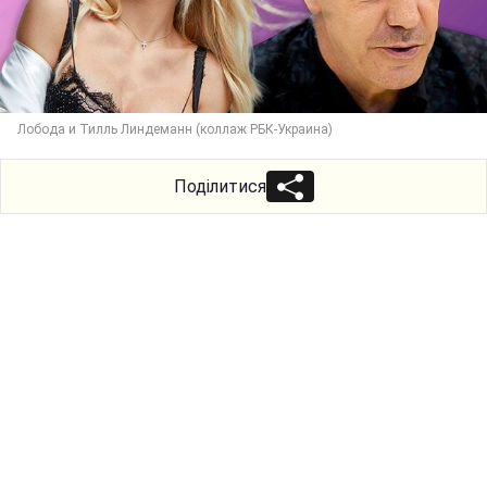
Лобода и Тилль Линдеманн (коллаж РБК-Украина)
Поділитися