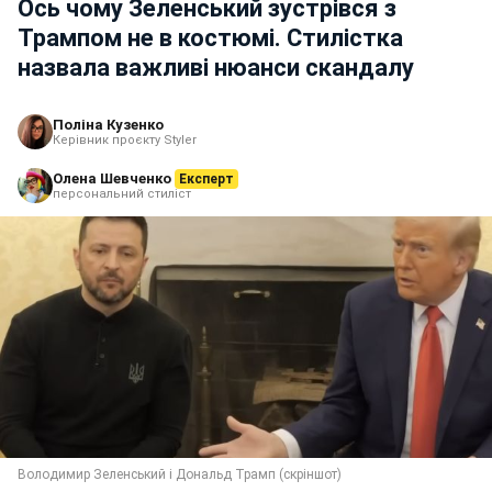
Ось чому Зеленський зустрівся з
Трампом не в костюмі. Стилістка
назвала важливі нюанси скандалу
Поліна Кузенко
Керівник проєкту Styler
Олена Шевченко
Експерт
персональний стиліст
Володимир Зеленський і Дональд Трамп (скріншот)