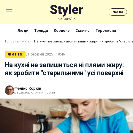
rbc.ua
Люди
Тренди
Корисне
Смачно
Гороскопи
Головна
›
Життя
›
На кухні не залишиться ні плями жиру: як зробити "стерил
ЖИТТЯ
01 березня 2025 · 18:46
На кухні не залишиться ні плями жиру:
як зробити "стерильними" усі поверхні
Фелікс Коркін
редактор стрічки новин