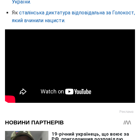
України.
Як
сталінська диктатура відповідальна за Голокост,
який вчинили нацисти.