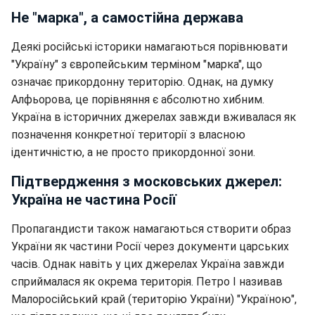
Не "марка", а самостійна держава
Деякі російські історики намагаються порівнювати
"Україну" з європейським терміном "марка", що
означає прикордонну територію. Однак, на думку
Алфьорова, це порівняння є абсолютно хибним.
Україна в історичних джерелах завжди вживалася як
позначення конкретної території з власною
ідентичністю, а не просто прикордонної зони.
Підтвердження з московських джерел:
Україна не частина Росії
Пропагандисти також намагаються створити образ
України як частини Росії через документи царських
часів. Однак навіть у цих джерелах Україна завжди
сприймалася як окрема територія. Петро I називав
Малоросійський край (територію України) "Україною",