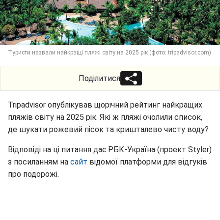
Туристи назвали найкращі пляжі світу на 2025 рік (фото: tripadvisor.com)
Поділитися
Tripadvisor опублікував щорічний рейтинг найкращих
пляжів світу на 2025 рік. Які ж пляжі очолили список,
де шукати рожевий пісок та кришталево чисту воду?
Відповіді на ці питання дає РБК-Україна (проект Styler)
з посиланням на
сайт
відомої платформи для відгуків
про подорожі.