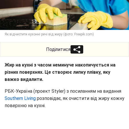
Як відчистити кухонні речі від жиру (фото: Freepik.com)
Поділитися
Жир на кухні з часом неминуче накопичується на
різних поверхнях. Це створює липку плівку, яку
важко видалити.
РБК-Україна (проект Styler) з посиланням на видання
Southern Living
розповідає, як очистити від жиру кожну
поверхню на кухні.