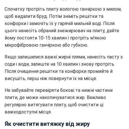
Спочатку протріть плиту вологою ганчіркою з милом,
щоб видалити бруд. Потім зніміть решітки та
конфорки і замочіть їх у гарячій мильній воді. Після
цього нанесіть обраний знежирювач на плиту, дайте
йому постояти 10-15 хвилин і протріть м'якою
мікрофібровою ганчіркою або губкою.
Якщо залишилися важкі жирні плями, нанесіть пасту з
соди і води, залиште на 10 хвилин і знову протріть.
Після очищення решітки та конфорки промийте й
висушіть, перш ніж повернути їх на місце.
Не забувайте перевіряти бокові та нижні частини
плити, де може накопичуватися жир. Важливо
регулярно витягувати плиту, щоб очистити ці
важкодоступні місця.
Як очистити витяжку від жиру