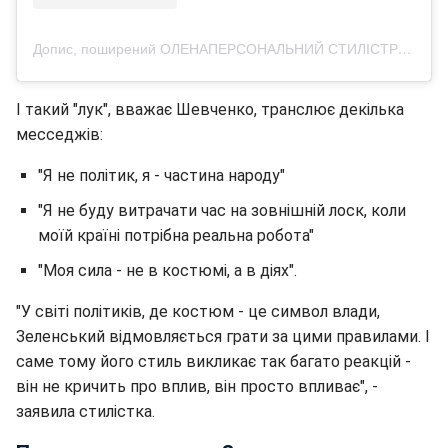
Допис, поширений ОЛЕНАПЕРСОНАЛЬНИЙ СТИЛІСТРОЗБІР ФІГУРИЛЬВІВ (@purpur.stylist)
І такий "лук", вважає Шевченко, транслює декілька
месседжів:
"Я не політик, я - частина народу"
"Я не буду витрачати час на зовнішній лоск, коли
моїй країні потрібна реальна робота"
"Моя сила - не в костюмі, а в діях".
"У світі політиків, де костюм - це символ влади,
Зеленський відмовляється грати за цими правилами. І
саме тому його стиль викликає так багато реакцій -
він не кричить про вплив, він просто впливає", -
заявила стилістка.