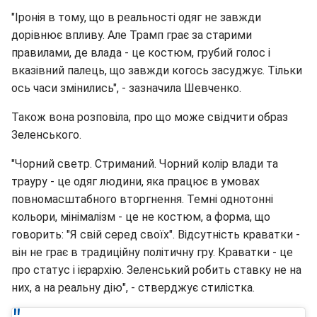
"Іронія в тому, що в реальності одяг не завжди
дорівнює впливу. Але Трамп грає за старими
правилами, де влада - це костюм, грубий голос і
вказівний палець, що завжди когось засуджує. Тільки
ось часи змінились", - зазначила Шевченко.
Також вона розповіла, про що може свідчити образ
Зеленського.
"Чорний светр. Стриманий. Чорний колір влади та
трауру - це одяг людини, яка працює в умовах
повномасштабного вторгнення. Темні однотонні
кольори, мінімалізм - це не костюм, а форма, що
говорить: "Я свій серед своїх". Відсутність краватки -
він не грає в традиційну політичну гру. Краватки - це
про статус і ієрархію. Зеленський робить ставку не на
них, а на реальну дію", - стверджує стилістка.