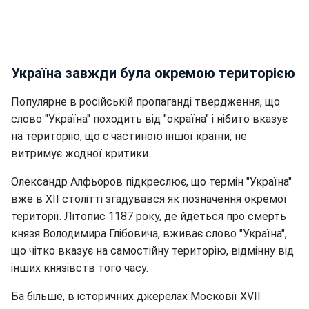
Україна завжди була окремою територією
Популярне в російській пропаганді твердження, що
слово "Україна" походить від "окраїна" і нібито вказує
на територію, що є частиною іншої країни, не
витримує жодної критики.
Олександр Алфьоров підкреслює, що термін "Україна"
вже в XII столітті згадувався як позначення окремої
території. Літопис 1187 року, де йдеться про смерть
князя Володимира Глібовича, вживає слово "Україна",
що чітко вказує на самостійну територію, відмінну від
інших князівств того часу.
Ба більше, в історичних джерелах Московії XVII