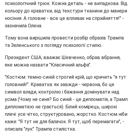
психологічний трюк. Кожна деталь - не випадкова. Від
кольору до краватки, від текстури тканини до манери
носіння. А головне - все це впливає на сприйняття!" -
зазначила Олена.
Тому вона вирішила провести розбір образів Трампа
та Зеленського з погляду психології стилю.
Президент США, вважає Шевченко, обрав вбрання,
яке можна назвати "Класичний альфа".
"Костюм: темно-синій строгий крій, що кричить "я тут
головний!". Краватка: як завжди - червона, бо це
символ влади, контролю і бажання домінувати над
усіма (Чому не синя? Бо синій - це дипломатія, а Трамп
дипломатією не грається). Білий комірець, широкі
плечі: усе чітко, структуровано, жорстко. Костюм ніби
каже: "Я тут не для балачок. Я тут, щоб перемагати", -
описала "лук" Трампа стилістка.