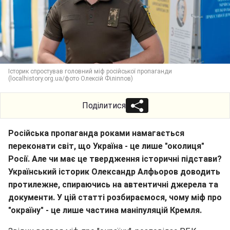
Історик спростував головний міф російської пропаганди
(localhistory.org.ua/фото Олексій Філіппов)
Поділитися
Російська пропаганда роками намагається
переконати світ, що Україна - це лише "околиця"
Росії. Але чи має це твердження історичні підстави?
Український історик Олександр Алфьоров доводить
протилежне, спираючись на автентичні джерела та
документи. У цій статті розбираємося, чому міф про
"окраїну" - це лише частина маніпуляцій Кремля.