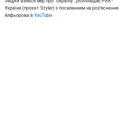
Звідки взявся міф про "окраїну", розповідає РБК-
Україна (проєкт Styler) з посиланням на роз'яснення
Алфьорова в
YouTube.