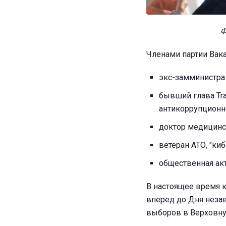
Ф
Членами партии Вака
экс-замминистра
бывший глава Tran
антикоррупционн
доктор медицинс
ветеран АТО, "киб
общественная ак
В настоящее время к
вперед до Дня незав
выборов в Верховную