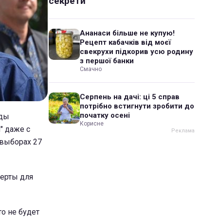
секрети
Ананаси більше не купую!
Рецепт кабачків від моєї
свекрухи підкорив усю родину
з першої банки
Смачно
Серпень на дачі: ці 5 справ
потрібно встигнути зробити до
початку осені
нды
Корисне
" даже с
 выборах 27
церты для
то не будет