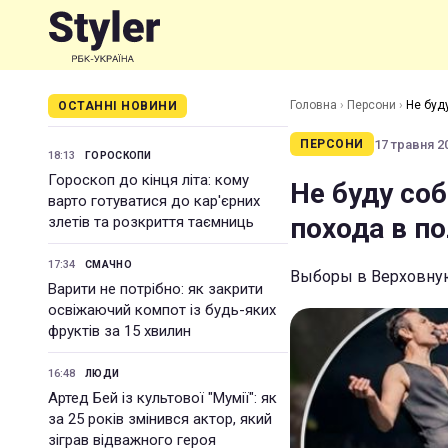
Головна
›
Персони
›
Не буд
ОСТАННІ НОВИНИ
17 травня 20
ПЕРСОНИ
18:13
ГОРОСКОПИ
Гороскоп до кінця літа: кому
Не буду соб
варто готуватися до кар'єрних
похода в п
злетів та розкриття таємниць
17:34
СМАЧНО
Выборы в Верховную
Варити не потрібно: як закрити
освіжаючий компот із будь-яких
фруктів за 15 хвилин
16:48
ЛЮДИ
Артед Бей із культової "Мумії": як
за 25 років змінився актор, який
зіграв відважного героя