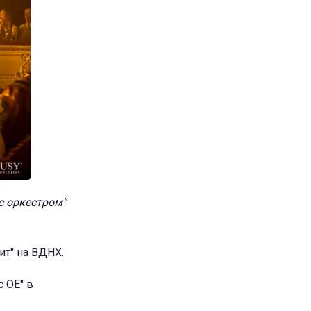
с оркестром"
ит" на ВДНХ.
 ОЕ" в