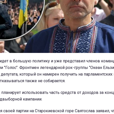
идет в большую политику и уже представил членов кома
и "Голос". Фронтмен легендарной рок-группы "Океан Ельзи
депутата, который он намерен получить на парламентских
отказываться также не собирается.
к планирует использовать часть средств от доходов за кон
двыборной кампании.
я своей партии на Старокиевской горе Святослав заявил, ч