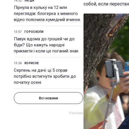
14:22
ЛЮДИ
собой, если переста
Пірнула в кульку на 12 млн
переглядів: блогерка з мемного
відео пояснила кумедний вчинок
13:57
ГОРОСКОПИ
Павук вдома до грошей чи до
біди? Що кажуть народні
прикмети і коли це поганий знак
13:24
КОРИСНЕ
Серпень на дачі: ці 5 справ
потрібно встигнути зробити до
початку осені
Всі новини