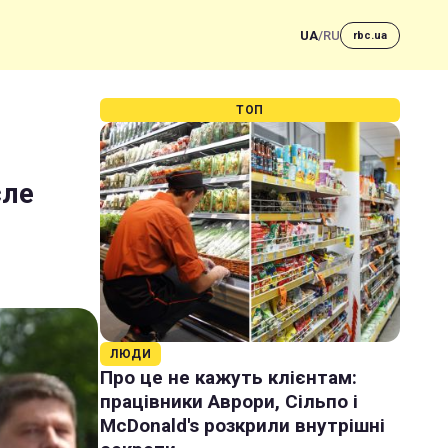
UA
/
RU
rbc.ua
ТОП
сле
ЛЮДИ
Про це не кажуть клієнтам:
працівники Аврори, Сільпо і
McDonald's розкрили внутрішні