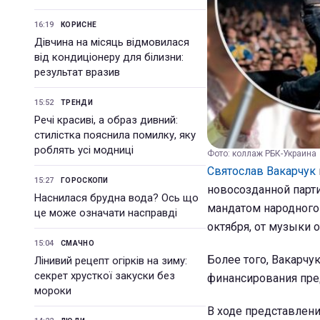
16:19
КОРИСНЕ
Дівчина на місяць відмовилася
від кондиціонеру для білизни:
результат вразив
15:52
ТРЕНДИ
Речі красиві, а образ дивний:
стилістка пояснила помилку, яку
роблять усі модниці
Фото: коллаж РБК-Украина
Святослав Вакарчук
15:27
ГОРОСКОПИ
новосозданной парти
Наснилася брудна вода? Ось що
мандатом народного 
це може означати насправді
октября, от музыки 
15:04
СМАЧНО
Более того, Вакарчу
Лінивий рецепт огірків на зиму:
секрет хрусткої закуски без
финансирования пре
мороки
В ходе представлени