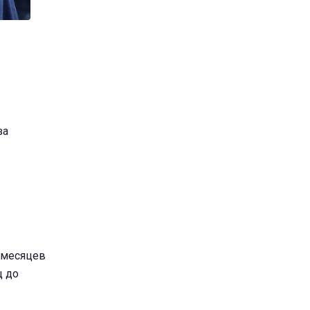
за
 месяцев
ц до