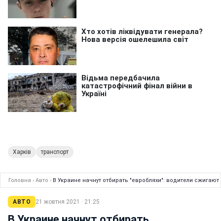
Харків
транспорт
Головна
›
Авто
›
В Украине начнут отбирать "евробляхи": водители сжигают
АВТО
21 жовтня 2021 · 21:25
В Украине начнут отбирать