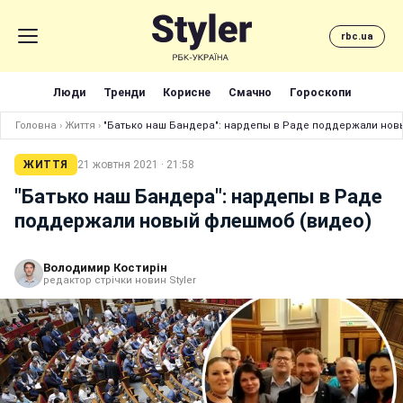
rbc.ua
Люди
Тренди
Корисне
Смачно
Гороскопи
Головна
›
Життя
›
"Батько наш Бандера": нардепы в Раде поддержали нов
ЖИТТЯ
21 жовтня 2021 · 21:58
"Батько наш Бандера": нардепы в Раде
поддержали новый флешмоб (видео)
Володимир Костирін
редактор стрічки новин Styler