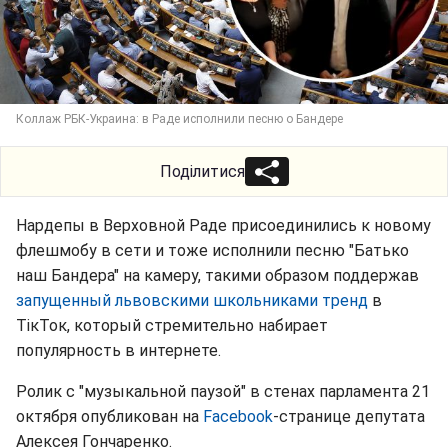
Коллаж РБК-Украина: в Раде исполнили песню о Бандере
Поділитися
Нардепы в Верховной Раде присоединились к новому
флешмобу в сети и тоже исполнили песню "Батько
наш Бандера" на камеру, такими образом поддержав
запущенный львовскими школьниками тренд
в
ТікТок, который стремительно набирает
популярность в интернете.
Ролик с "музыкальной паузой" в стенах парламента 21
октября опубликован на
Facebook
-странице депутата
Алексея Гончаренко.