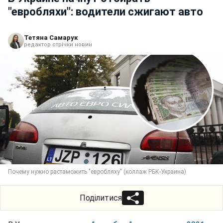
"евробляхи": водители сжигают авто
Тетяна Самарук
редактор стрічки новин
Почему нужно растаможить "евробляху" (коллаж РБК-Украина)
Поділитися