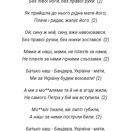
Без лівої ноги, без правої руки. (2)
Як прийшла до нього рідна мати його,
Плаче і ридає, жалує його. (2)
Ой, сину ж мій, сину, вже навоювався,
Без правої ручки, без ніжки зостався. (2)
Мами ж наші, мами, не плачте за нами,
Не плачте за нами гіркими сльозами. (2)
Батько наш - Бандера, Україна - мати,
Ми за Україну будем воювати! (2)
А ми з мо**алями та й не в згоді жили,
На самого Петра у бій ми вступили. (2)
Мо**алі тікали, аж лапті губили,
А наші за ними постріли били. (2)
Батько наш - Бандера, Україна - мати,