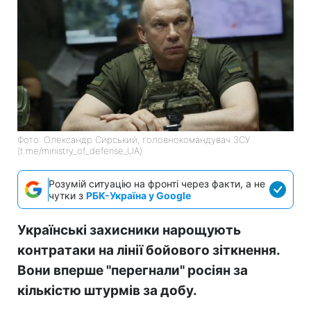
Фото: Олександр Сирський, головнокомандувач ЗСУ
(t.me/ministry_of_defense_UA)
Розумій ситуацію на фронті через факти, а не
чутки з
РБК-Україна у Google
Українські захисники нарощують
контратаки на лінії бойового зіткнення.
Вони вперше "перегнали" росіян за
кількістю штурмів за добу.