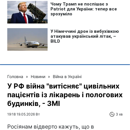
Головна
»
Новини
»
Війна в Україні
У РФ війна "витісняє" цивільних
пацієнтів із лікарень і пологових
будинків, - ЗМІ
19:18 19.05.2026 Вт
3 хв
Росіянам відверто кажуть, що в