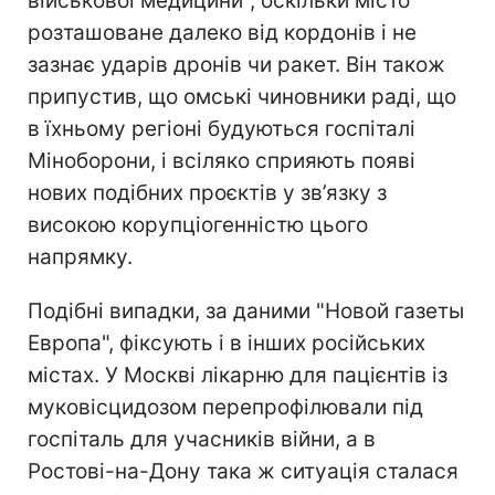
військової медицини", оскільки місто
розташоване далеко від кордонів і не
зазнає ударів дронів чи ракет. Він також
припустив, що омські чиновники раді, що
в їхньому регіоні будуються госпіталі
Міноборони, і всіляко сприяють появі
нових подібних проєктів у зв’язку з
високою корупціогенністю цього
напрямку.
Подібні випадки, за даними "Новой газеты
Европа", фіксують і в інших російських
містах. У Москві лікарню для пацієнтів із
муковісцидозом перепрофілювали під
госпіталь для учасників війни, а в
Ростові-на-Дону така ж ситуація сталася