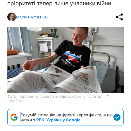
пріоритеті тепер лише учасники війни
МАРІЯ НАУМЕНКО
Фото: поранений російський військовий у госпіталі РФ
(росЗМІ)
Розумій ситуацію на фронті через факти, а не
чутки з
РБК-Україна у Google