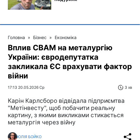
Головна
»
Бізнес
»
Економіка
Вплив CBAM на металургію
України: євродепутатка
закликала ЄС врахувати фактор
війни
17:13 20.05.2026 Ср
3 хв
Карін Карлсборо відвідала підприємтва
"Метінвесту", щоб побачити реальну
картину, з якими викликами стикається
металургія через війну
ЮЛІЯ БОЙКО