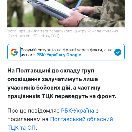
Фото: працівники територіального центру комплектування
(facebook.com/CherkasyTCK)
Розумій ситуацію на фронті через факти, а не
чутки з
РБК-Україна у Google
На Полтавщині до складу груп
оповіщення залучатимуть лише
учасників бойових дій, а частину
працівників ТЦК переведуть на фронт.
Про це повідомляє
РБК-Україна
з
посиланням на
Полтавський обласний
ТЦК та СП
.