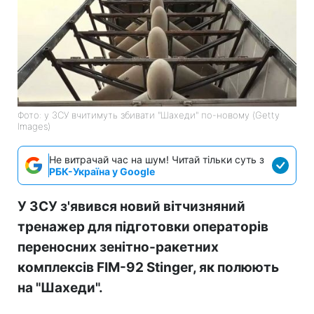
Фото: у ЗСУ вчитимуть збивати "Шахеди" по-новому (Getty
Images)
Не витрачай час на шум! Читай тільки суть з
РБК-Україна у Google
У ЗСУ з'явився новий вітчизняний
тренажер для підготовки операторів
переносних зенітно-ракетних
комплексів FIM-92 Stinger, як полюють
на "Шахеди".