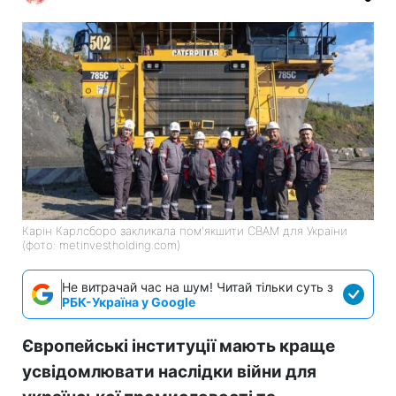
Карін Карлсборо закликала пом'якшити СВАМ для України
(фото: metinvestholding.com)
Не витрачай час на шум! Читай тільки суть з
РБК-Україна у Google
Європейські інституції мають краще
усвідомлювати наслідки війни для