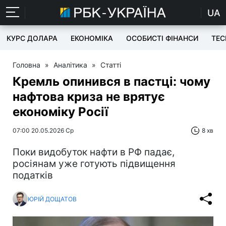
UA
КУРС ДОЛАРА
ЕКОНОМІКА
ОСОБИСТІ ФІНАНСИ
TEC
Головна
»
Аналітика
»
Статті
Кремль опинився в пастці: чому
нафтова криза не врятує
економіку Росії
07:00 20.05.2026 Ср
8 хв
Поки видобуток нафти в РФ падає,
росіянам уже готують підвищення
податків
ЮРІЙ ДОЩАТОВ