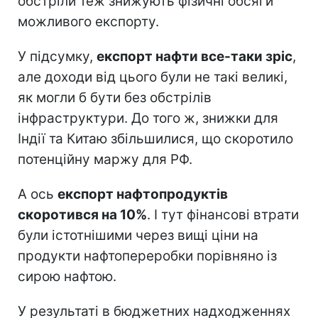
обстріли теж знижують фізичні обсяги
можливого експорту.
У підсумку,
експорт нафти все-таки зріс
,
але доходи від цього були не такі великі,
як могли б бути без обстрілів
інфраструктури. До того ж, знижки для
Індії та Китаю збільшилися, що скоротило
потенційну маржу для РФ.
А ось
експорт нафтопродуктів
скоротився на 10%
. І тут фінансові втрати
були істотнішими через вищі ціни на
продукти нафтопереробки порівняно із
сирою нафтою.
У результаті в бюджетних надходженнях