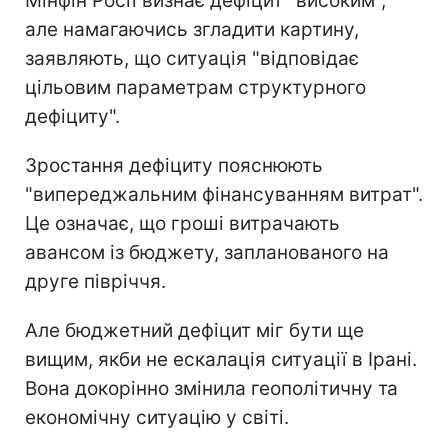
Мінфін Росії визнає дефіцит "високим",
але намагаючись згладити картину,
заявляють, що ситуація "відповідає
цільовим параметрам структурного
дефіциту".
Зростання дефіциту пояснюють
"випереджальним фінансуванням витрат".
Це означає, що гроші витрачають
авансом із бюджету, запланованого на
друге півріччя.
Але бюджетний дефіцит міг бути ще
вищим, якби не ескалація ситуації в Ірані.
Вона докорінно змінила геополітичну та
економічну ситуацію у світі.