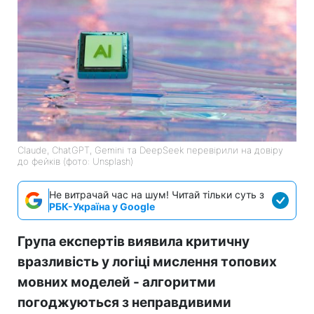
Claude, ChatGPT, Gemini та DeepSeek перевірили на довіру
до фейків (фото: Unsplash)
Не витрачай час на шум! Читай тільки суть з
РБК-Україна у Google
Група експертів виявила критичну
вразливість у логіці мислення топових
мовних моделей - алгоритми
погоджуються з неправдивими