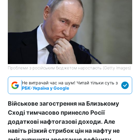
Проблеми з російським бюджетом наростають (Getty Images)
Не витрачай час на шум! Читай тільки суть з
РБК-Україна у Google
Військове загострення на Близькому
Сході тимчасово принесло Росії
додаткові нафтогазові доходи. Але
навіть різкий стрибок цін на нафту не
зміг зупинити зростання дефіциту