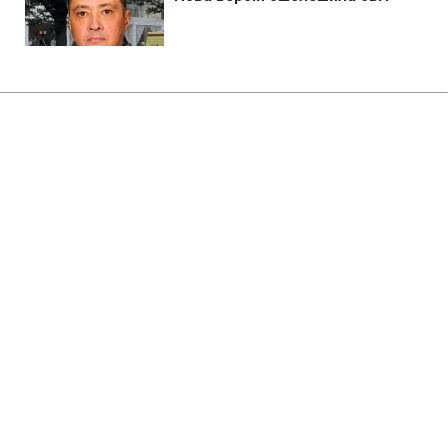
Головна
»
Новини
»
У світі
Трамп вже прибув до Парижа на
відкриття собору Паризької
Богоматері
13:05 07.12.2024 Сб
1 хв
НАТАЛІЯ ЮРЧЕНКО