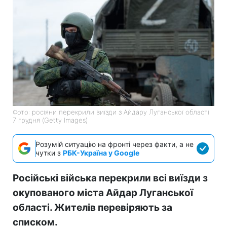
Фото: росіяни перекрили виїзди з Айдару Луганської області
7 грудня (Getty Images)
Розумій ситуацію на фронті через факти, а не
чутки з
РБК-Україна у Google
Російські війська перекрили всі виїзди з
окупованого міста Айдар Луганської
області. Жителів перевіряють за
списком.