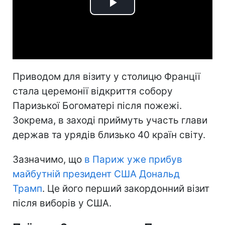
Play
Video
Приводом для візиту у столицю Франції
стала церемонії відкриття собору
Паризької Богоматері після пожежі.
Зокрема, в заході приймуть участь глави
держав та урядів близько 40 країн світу.
Зазначимо, що
в Париж уже прибув
майбутній президент США Дональд
Трамп
. Це його перший закордонний візит
після виборів у США.