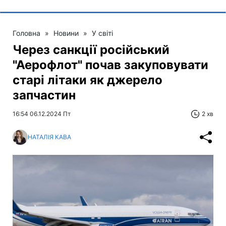
Головна
»
Новини
»
У світі
Через санкції російський
"Аерофлот" почав закуповувати
старі літаки як джерело
запчастин
16:54 06.12.2024 Пт
2 хв
НАТАЛІЯ КАВА