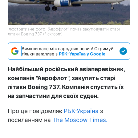
Ілюстративне фото: "Аерофлот" почав закуповувати старі
літаки Boeing 737 (flickr.com)
Вимкни хаос міжнародних новин! Отримуй
тільки важливе з
РБК-Україна у Google
Найбільший російський авіаперевізник,
компанія "Аерофлот", закупить старі
літаки Boeing 737. Компанія спустить їх
на запчастини для своїх суден.
Про це повідомляє
РБК-Україна
з
посиланням на
The Moscow Times.