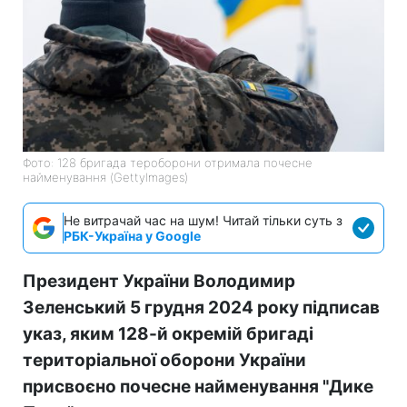
Фото: 128 бригада тероборони отримала почесне
найменування (GettyImages)
Не витрачай час на шум! Читай тільки суть з
РБК-Україна у Google
Президент України Володимир
Зеленський 5 грудня 2024 року підписав
указ, яким 128-й окремій бригаді
територіальної оборони України
присвоєно почесне найменування "Дике