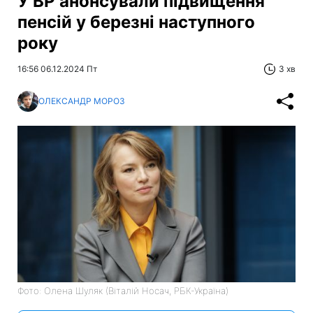
У ВР анонсували підвищення
пенсій у березні наступного
року
16:56 06.12.2024 Пт
3 хв
ОЛЕКСАНДР МОРОЗ
Фото: Олена Шуляк (Віталій Носач, РБК-Україна)