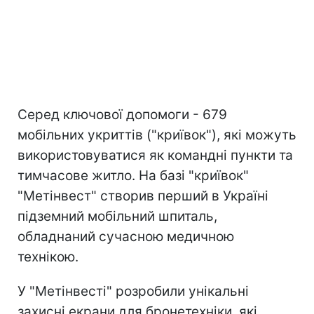
Серед ключової допомоги - 679
мобільних укриттів ("криївок"), які можуть
використовуватися як командні пункти та
тимчасове житло. На базі "криївок"
"Метінвест" створив перший в Україні
підземний мобільний шпиталь,
обладнаний сучасною медичною
технікою.
У "Метінвесті" розробили унікальні
захисні екрани для бронетехніки, які