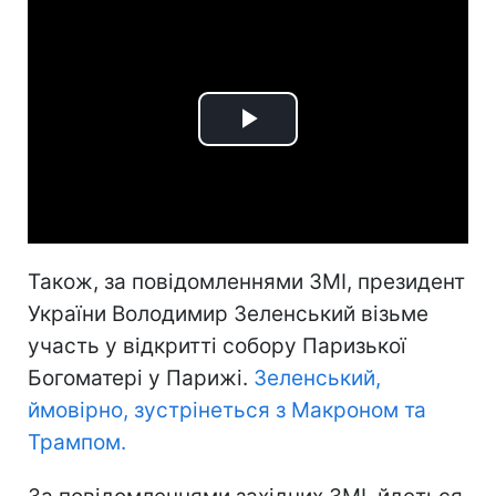
Play
Video
Також, за повідомленнями ЗМІ, президент
України Володимир Зеленський візьме
участь у відкритті собору Паризької
Богоматері у Парижі.
Зеленський,
ймовірно, зустрінеться з Макроном та
Трампом.