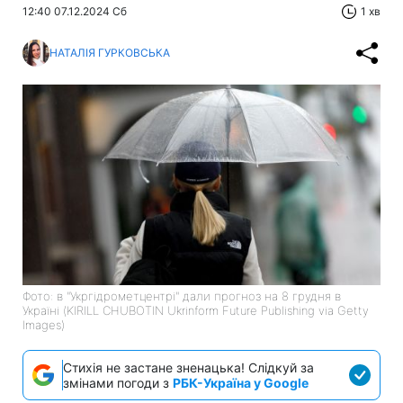
12:40 07.12.2024 Сб
1 хв
НАТАЛІЯ ГУРКОВСЬКА
Фото: в "Укргідрометцентрі" дали прогноз на 8 грудня в
Україні (KIRILL CHUBOTIN Ukrinform Future Publishing via Getty
Images)
Стихія не застане зненацька! Слідкуй за
змінами погоди з
РБК-Україна у Google