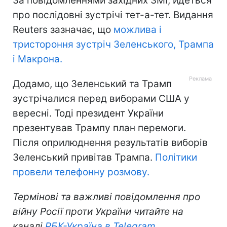
За повідомленнями західних ЗМІ, йдеться
про послідовні зустрічі тет-а-тет. Видання
Reuters зазначає, що
можлива і
тристороння зустріч Зеленського, Трампа
і Макрона.
Додамо, що Зеленський та Трамп
зустрічалися перед виборами США у
вересні. Тоді президент України
презентував Трампу план перемоги.
Після оприлюднення результатів виборів
Зеленський привітав Трампа.
Політики
провели телефонну розмову.
Термінові та важливі повідомлення про
війну Росії проти України читайте на
каналі
РБК-Україна в Telegram
.