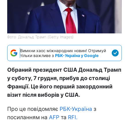
Фото: Дональд Трамп (Getty Images)
Вимкни хаос міжнародних новин! Отримуй
тільки важливе з
РБК-Україна у Google
Обраний президент США Дональд Трамп
у суботу, 7 грудня, прибув до столиці
Франції. Це його перший закордонний
візит після виборів у США.
Про це повідомляє
РБК-Україна
з
посиланням на
AFP
та
RFI.