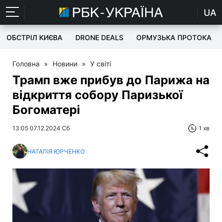
UA
ОБСТРІЛ КИЄВА
DRONE DEALS
ОРМУЗЬКА ПРОТОКА
Головна
»
Новини
»
У світі
Трамп вже прибув до Парижа на
відкриття собору Паризької
Богоматері
13:05 07.12.2024 Сб
1 хв
НАТАЛІЯ ЮРЧЕНКО