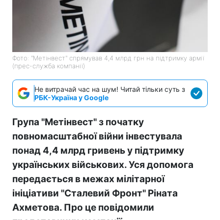
Фото: "Метінвест" спрямував 4,4 млрд грн на підтримку армії
(прес-служба компанії)
Не витрачай час на шум! Читай тільки суть з
РБК-Україна у Google
Група "Метінвест" з початку
повномасштабної війни інвестувала
понад 4,4 млрд гривень у підтримку
українських військових. Уся допомога
передається в межах мілітарної
ініціативи "Сталевий Фронт" Ріната
Ахметова. Про це повідомили