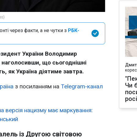
es)
нті через факти, а не чутки з
РБК-
езидент України Володимир
, наголосивши, що сьогоднішні
Дмит
корес
ть, як Україна діятиме завтра.
"Пек
Чи 
раїна
з посиланням на
Telegram-канал
пос
рос
а версія нацизму має маркування:
енський
алель із Другою світовою