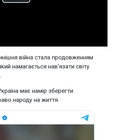
Play
Video
инішня війна стала продовженням
кий намагається нав'язати світу
.
країна має намір зберегти
раво народу на життя.