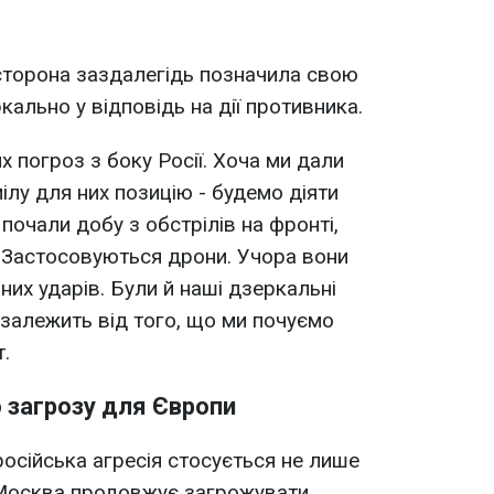
 сторона заздалегідь позначила свою
кально у відповідь на дії противника.
х погроз з боку Росії. Хоча ми дали
ілу для них позицію - будемо діяти
почали добу з обстрілів на фронті,
 Застосовуються дрони. Учора вони
их ударів. Були й наші дзеркальні
 залежить від того, що ми почуємо
т.
 загрозу для Європи
осійська агресія стосується не лише
, Москва продовжує загрожувати