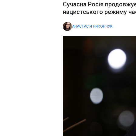
Сучасна Росія продовжує
нацистського режиму часі
АНАСТАСІЯ НИКОНЧУК