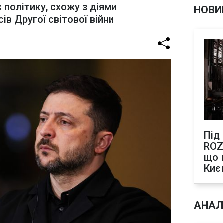
 політику, схожу з діями
НОВИ
в Другої світової війни
Під
ROZ
що 
Киє
АНАЛ