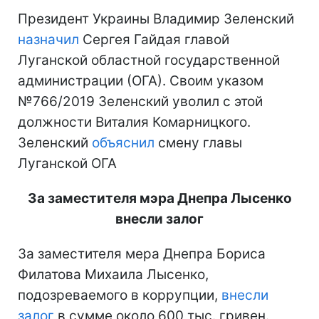
Президент Украины Владимир Зеленский
назначил
Сергея Гайдая главой
Луганской областной государственной
администрации (ОГА). Своим указом
№766/2019 Зеленский уволил с этой
должности Виталия Комарницкого.
Зеленский
объяснил
смену главы
Луганской ОГА
За заместителя мэра Днепра Лысенко
внесли залог
За заместителя мера Днепра Бориса
Филатова Михаила Лысенко,
подозреваемого в коррупции,
внесли
залог
в сумме около 600 тыс. гривен.