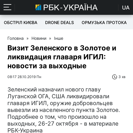
UA
ОБСТРІЛ КИЄВА
DRONE DEALS
ОРМУЗЬКА ПРОТОКА
Головна
»
Новини
»
Інше
Визит Зеленского в Золотое и
ликвидация главаря ИГИЛ:
новости за выходные
08:17 28.10.2019 Пн
3 хв
Зеленский назначил нового главу
Луганской ОГА, США ликвидировали
главаря ИГИЛ, оружие добровольцев
вывезли из населенного пункта Золотое.
Подробнее о том, что произошло на
выходных, 26-27 октября - в материале
РБК-Украина