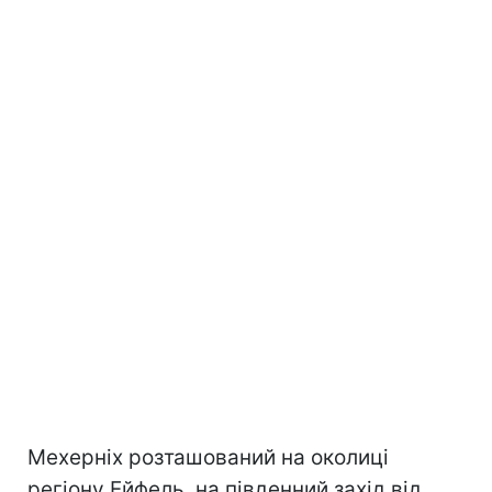
Мехерніх розташований на околиці
регіону Ейфель, на південний захід від