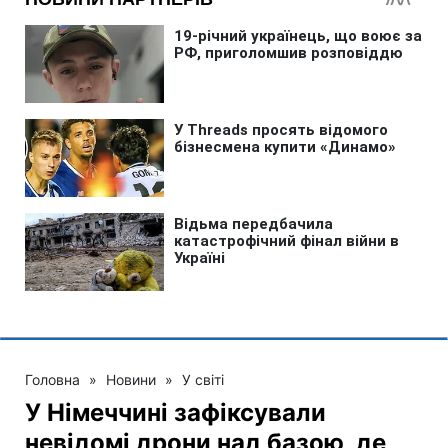
Головна
»
Новини
»
У світі
У Німеччині зафіксували
невідомі дрони над базою, де