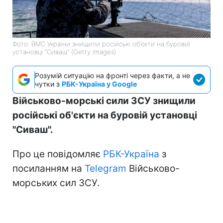
Фото: ВМС України знищили російські об'єкти на буровій
установці "Сиваш" (Getty Images)
Розумій ситуацію на фронті через факти, а не
чутки з
РБК-Україна у Google
Військово-морські сили ЗСУ знищили
російські об'єкти на буровій установці
"Сиваш".
Про це повідомляє
РБК-Україна
з
посиланням на
Telegram
Військово-
морських сил ЗСУ.