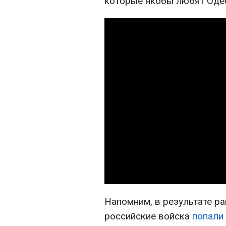
которые якобы любят Одес
Напомним, в результате ра
российские войска
попали