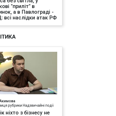
са без світла, у
ові "приліт" в
инок, а в Павлограді -
Ц: всі наслідки атак РФ
ІТИКА
 Акимова
ниця рубрики Надзвичайні події
ік ніхто з бізнесу не