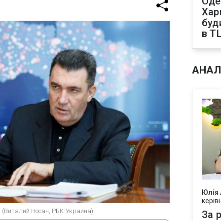
Оде
Харк
буд
в Т
АНАЛ
Юлія
керів
 (Виталий Носач, РБК-Украина)
За р