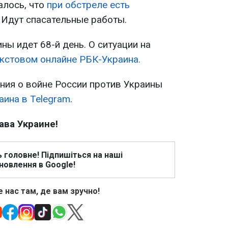
алось, что
при обстреле есть
Идут спасательные работы.
ны идет 68-й день. О ситуации на
екстовом онлайне РБК-Украина.
ия о войне России против Украины
аина в Telegram
.
ава Украине!
ь головне! Підпишіться на наші
новлення в Google!
 нас там, де вам зручно!