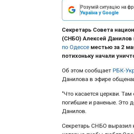
Розумій ситуацію на фро
Україна у Google
Секретарь Совета национ
(СНБО) Алексей Данилов
по Одессе
местью за 2 ма
потихоньку начали уничт
Об этом сообщает
РБК-Ук
Данилова в эфире общена
"Что касается церкви. Там
погибшие и раненые. Это д
Данилов.
Секретарь СНБО выразил н