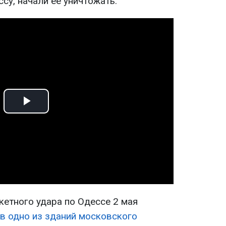
су, начали ее уничтожать.
Play
Video
кетного удара по Одессе 2 мая
 в одно из зданий московского