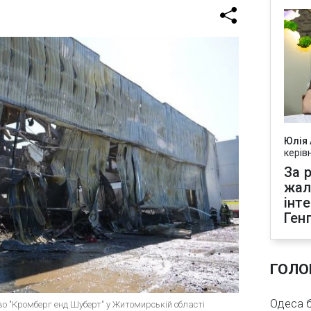
Юлія
керів
За р
жал
інт
Ген
ГОЛО
Одеса бе
во "Кромберг енд Шуберт" у Житомирській області