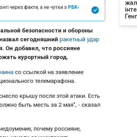
жал
нті через факти, а не чутки з
РБК-
інт
Ген
альной безопасности и обороны
 назвал сегодняшний
ракетный удар
я. Он добавил, что россияне
ожать курортный город.
раина
со ссылкой на заявление
ционального телемарафона.
 снесло крышу после этой атаки. Есть
олжно быть месть за 2 мая", - сказал
едоумение, почему россияне,