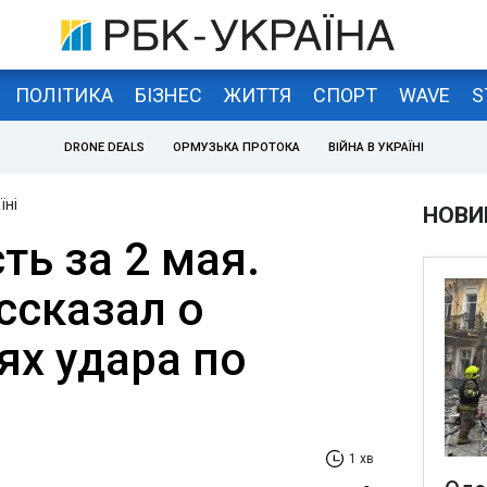
ПОЛІТИКА
БІЗНЕС
ЖИТТЯ
СПОРТ
WAVE
S
DRONE DEALS
ОРМУЗЬКА ПРОТОКА
ВІЙНА В УКРАЇНІ
їні
НОВИ
ь за 2 мая.
ссказал о
ях удара по
1 хв