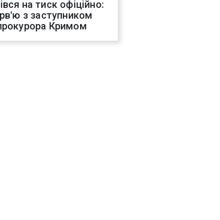
івся на тиск офіційно:
ерв'ю з заступником
прокурора Кримом