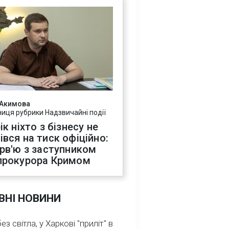
 Акимова
ниця рубрики Надзвичайні події
ік ніхто з бізнесу не
івся на тиск офіційно:
ерв'ю з заступником
прокурора Кримом
ВНІ НОВИНИ
з світла, у Харкові "приліт" в