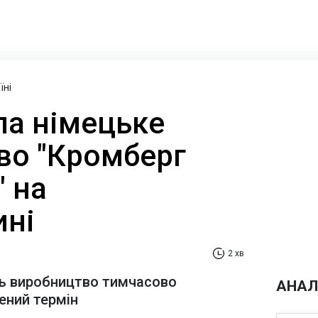
їні
ла німецьке
во "Кромберг
" на
ні
2 хв
ь виробництво тимчасово
АНАЛ
ений термін