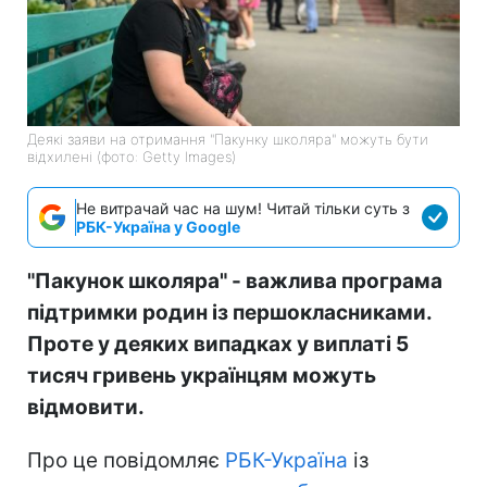
Деякі заяви на отримання "Пакунку школяра" можуть бути
відхилені (фото: Getty Images)
Не витрачай час на шум! Читай тільки суть з
РБК-Україна у Google
"Пакунок школяра" - важлива програма
підтримки родин із першокласниками.
Проте у деяких випадках у виплаті 5
тисяч гривень українцям можуть
відмовити.
Про це повідомляє
РБК-Україна
із