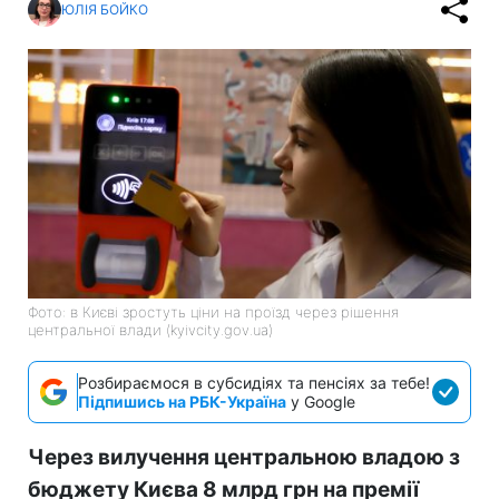
ЮЛІЯ БОЙКО
Фото: в Києві зростуть ціни на проїзд через рішення
центральної влади (kyivcity.gov.ua)
Розбираємося в субсидіях та пенсіях за тебе!
Підпишись на РБК-Україна
у Google
Через вилучення центральною владою з
бюджету Києва 8 млрд грн на премії