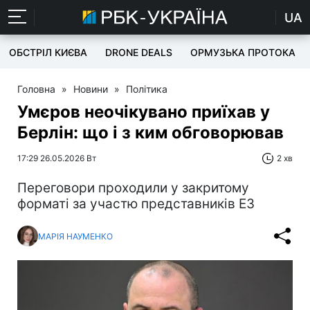
UA
ОБСТРІЛ КИЄВА
DRONE DEALS
ОРМУЗЬКА ПРОТОКА
Головна
»
Новини
»
Політика
Умєров неочікувано приїхав у
Берлін: що і з ким обговорював
17:29 26.05.2026 Вт
2 хв
Переговори проходили у закритому
форматі за участю представників E3
МАРІЯ НАУМЕНКО