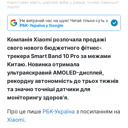
Користувачі мають широкий вибір у рамках лінійки (скриншот:
Xiaomi)
Не витрачай час на шум! Читай тільки суть з
РБК-Україна у Google
Компанія Xiaomi розпочала продажі
свого нового бюджетного фітнес-
трекера Smart Band 10 Pro за межами
Китаю. Новинка отримала
ультраяскравий AMOLED-дисплей,
рекордну автономність до трьох тижнів
та значно точніші датчики для
моніторингу здоров'я.
Про це пише
РБК-Україна
з посиланням на
Xiaomi
.