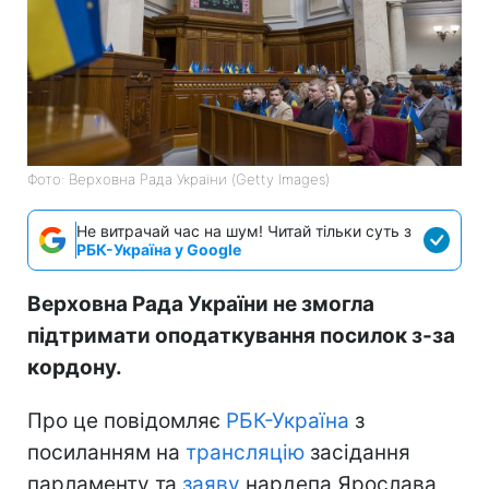
Фото: Верховна Рада України (Getty Images)
Не витрачай час на шум! Читай тільки суть з
РБК-Україна у Google
Верховна Рада України не змогла
підтримати оподаткування посилок з-за
кордону.
Про це повідомляє
РБК-Україна
з
посиланням на
трансляцію
засідання
парламенту та
заяву
нардепа Ярослава