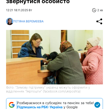
звернутися особисто
12:21 18.11.2025 Вт
2 хв
ТЕТЯНА ВЕРЕМЄЄВА
Фото: "Зимову підтримку" українці можуть оформити у
відділеннях "Укрпошти" (facebook.com/ukrposhta)
Розбираємося в субсидіях та пенсіях за тебе!
Підпишись на РБК-Україна
у Google