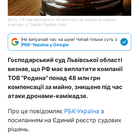
Фото: РФ має виплатити 48 млн грн за знищене майно
компанії у Львові (freepik.com)
Не витрачай час на шум! Читай тільки суть з
РБК-Україна у Google
Господарський суд Львівської області
визнав, що РФ має виплатити компанії
ТОВ "Родина" понад 48 млн грн
компенсації за майно, знищене під час
атаки дронами-камікадзе.
Про це повідомляє
РБК-Україна
з
посиланням на Єдиний реєстр судових
рішень.