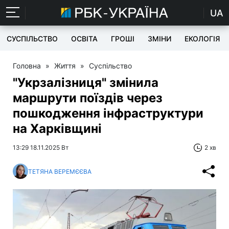
UA
СУСПІЛЬСТВО
ОСВІТА
ГРОШІ
ЗМІНИ
ЕКОЛОГІЯ
Головна
»
Життя
»
Суспільство
"Укрзалізниця" змінила
маршрути поїздів через
пошкодження інфраструктури
на Харківщині
13:29 18.11.2025 Вт
2 хв
ТЕТЯНА ВЕРЕМЄЄВА