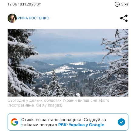
12:06 18.11.2025 Вт
3 хв
ІРИНА КОСТЕНКО
Сьогодні у деяких областях України випав сніг (фото
ілюстративне: Getty Images)
Стихія не застане зненацька! Слідкуй за
змінами погоди з
РБК-Україна у Google