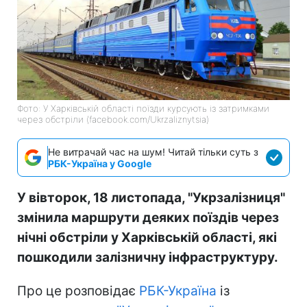
Фото: У Харківській області поїзди курсують із затримками
через обстріли (facebook.com/Ukrzaliznytsia)
Не витрачай час на шум! Читай тільки суть з
РБК-Україна у Google
У вівторок, 18 листопада, "Укрзалізниця"
змінила маршрути деяких поїздів через
нічні обстріли у Харківській області, які
пошкодили залізничну інфраструктуру.
Про це розповідає
РБК-Україна
із