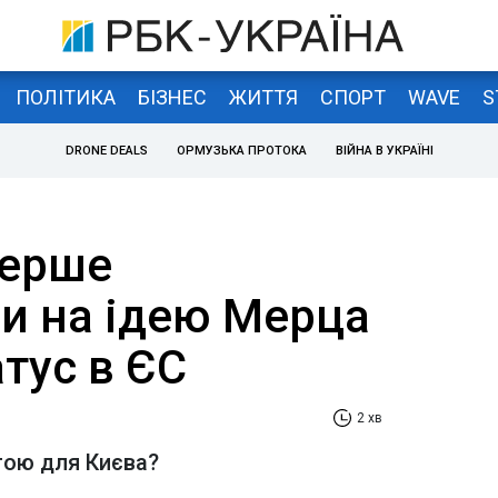
ПОЛІТИКА
БІЗНЕС
ЖИТТЯ
СПОРТ
WAVE
S
DRONE DEALS
ОРМУЗЬКА ПРОТОКА
ВІЙНА В УКРАЇНІ
перше
ли на ідею Мерца
тус в ЄС
2 хв
тою для Києва?