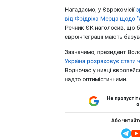
Нагадаємо, у Єврокомісії
з
від Фрідріха Мерца щодо "
Речник ЄК наголосив, що б
євроінтеграції мають базу
Зазначимо, президент Вол
Україна розраховує стати 
Водночас у низці європейсь
надто оптимістичними.
Не пропустіт
о
Або читайте