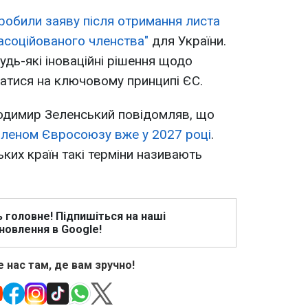
робили заяву після отримання листа
асоційованого членства"
для України.
удь-які іноваційні рішення щодо
ватися на ключовому принципі ЄС.
одимир Зеленський повідомляв, що
членом Євросоюзу вже у 2027 році
.
ких країн такі терміни називають
ь головне! Підпишіться на наші
новлення в Google!
 нас там, де вам зручно!