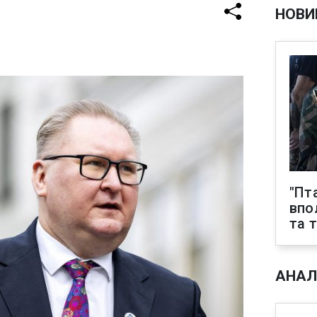
НОВИ
"Пт
впо
та 
АНАЛ