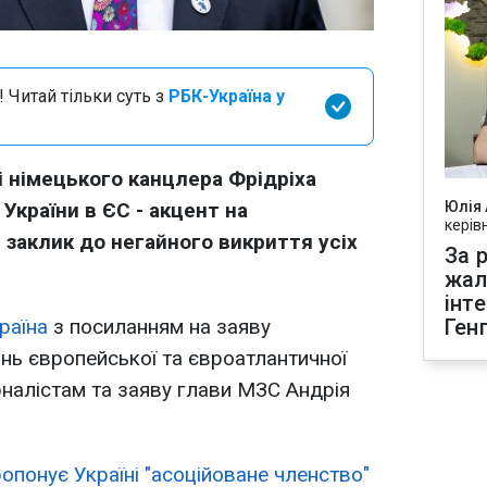
 Читай тільки суть з
РБК-Україна у
і німецького канцлера Фрідріха
країни в ЄС - акцент на
Юлія
керів
 заклик до негайного викриття усіх
За р
жал
інт
раїна
з посиланням на заяву
Ген
ань європейської та євроатлантичної
рналістам та заяву глави МЗС Андрія
опонує Україні "асоційоване членство"