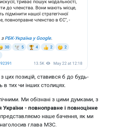
 з цих позицій, ставився б до будь-
ть в тих чи інших столицях.
лічними. Ми обізнані з цими думками, з
я України - повноправне і повноцінне
ж представляємо наше бачення, як ми
 наголосив глава МЗС.