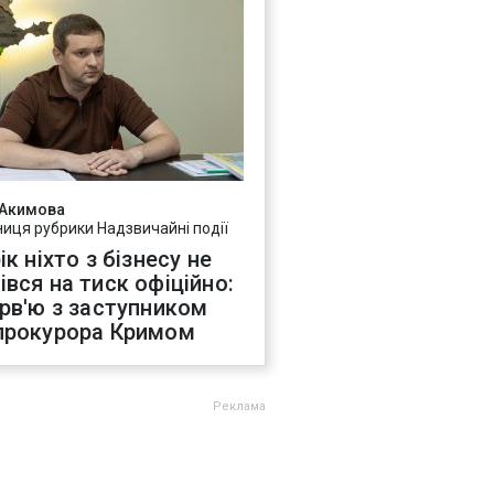
 Акимова
ниця рубрики Надзвичайні події
ік ніхто з бізнесу не
івся на тиск офіційно:
ерв'ю з заступником
прокурора Кримом