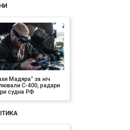
НИ
ахи Мадяра" за ніч
лювали С-400, радари
три судна РФ
ІТИКА