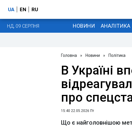
UA
EN
RU
НОВИНИ
АНАЛІТИКА
НД, 09 СЕРПНЯ
Головна
»
Новини
»
Політика
В Україні в
відреагува
про спецста
15:40 22.05.2026 Пт
Що є найголовнішою ме