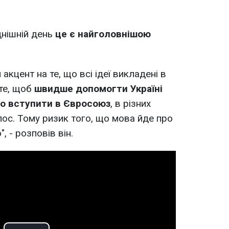
днішній день
це є найголовнішою
 акцент на те, що всі ідеї викладені в
 те, щоб
швидше допомогти Україні
но вступити в Євросоюз
, в різних
лос. Тому ризик того, що мова йде про
, - розповів він.