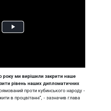
Play
Video
о року ми вирішили закрити наше
изити рівень наших дипломатичних
прямований проти кубинського народу -
ти в процвітанні", - зазначив глава