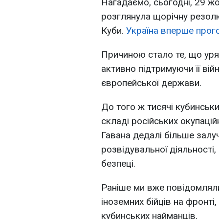
Нагадаємо, сьогодні, 29 ж
розглянула щорічну резол
Куби.
Україна вперше прог
Причиною стало те, що уряд
активно підтримуючи її вій
європейської держави.
До того ж тисячі кубинськ
складі російських окупацій
Гавана дедалі більше залуч
розвідувальної діяльності
безпеці.
Раніше ми вже повідомляли
іноземних бійців на фронті
кубинських найманців.