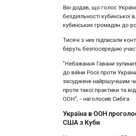
Він додав, що голос Украї
бездіяльності кубинської 
кубинських громадян до рос
Тисячі з них підписали кон
беруть безпосередню участь
"Небажання Гавани зупинит
до війни Росії проти Україн
засуджене найрішучішим ч
проти такої практики та ві
ООН", - наголосив Сибіга.
Україна в ООН проголо
США з Куби