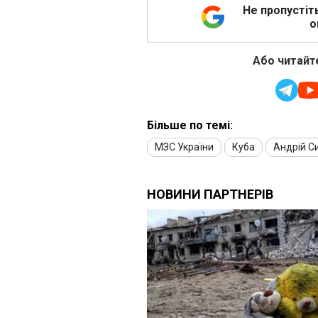
Не пропустіт
о
Або читайте
Більше по темі:
МЗС України
Куба
Андрій Си