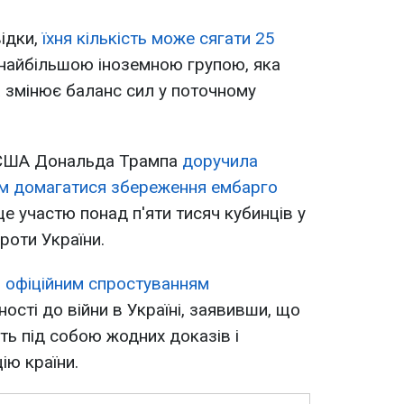
відки,
їхня кількість може сягати 25
 найбільшою іноземною групою, яка
та змінює баланс сил у поточному
а США Дональда Трампа
доручила
ам
домагатися збереження ембарго
це участю понад п'яти тисяч кубинців у
проти України.
з офіційним спростуванням
ості до війни в Україні, заявивши, що
ть під собою жодних доказів і
ію країни.