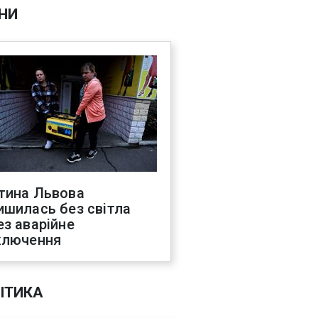
НИ
тина Львова
ишилась без світла
ез аварійне
ключення
ІТИКА