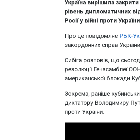
Україна вирішила закрити
рівень дипломатичних від
Росії у війні проти України
Про це повідомляє
РБК-Ук
закордонних справ України 
Сибіга розповів, що сього
резолюції Генасамблеї ООН
американської блокади Куб
Зокрема, раніше кубинськ
диктатору Володимиру Путіну
проти України.