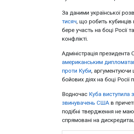
За даними української роз
тисяч
, що робить кубинців
бере участь на боці Росії 
конфлікті.
Адміністрація президент
американським дипломат
проти Куби
, аргументуючи 
бойових діях на боці Росії 
Водночас
Куба виступила 
звинувачень США
в причетн
подібні твердження не маю
спрямовані на дискредитац