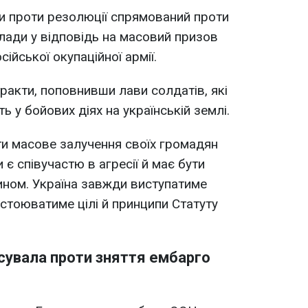
ни проти резолюції спрямований проти
влади у відповідь на масовий призов
ійської окупаційної армії.
тракти, поповнивши лави солдатів, які
 у бойових діях на українській землі.
и масове залучення своїх громадян
и є співучастю в агресії й має бути
ином. Україна завжди виступатиме
дстоюватиме цілі й принципи Статуту
сувала проти зняття ембарго