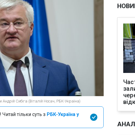
НОВИ
Час
зал
чер
від
и Андрій Сибіга (Віталій Носач, РБК-Україна)
 Читай тільки суть з
РБК-Україна у
АНАЛ