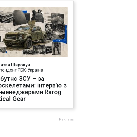
янтин Широкун
пондент РБК-Україна
бутнє ЗСУ – за
оскелетами: інтерв'ю з
-менеджерами Rarog
ical Gear