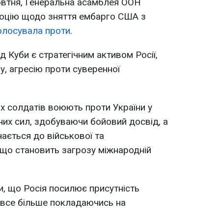
овтня, Генеральна асамблея ООН
юцію щодо зняття ембарго США з
олосувала проти
.
 Куби є стратегічним активом Росії,
ну, агресію проти суверенної
их солдатів воюють проти України у
них сил, здобуваючи бойовий досвід, а
ається до військової та
, що становить загрозу міжнародній
, що Росія посилює присутність
, все більше покладаючись на