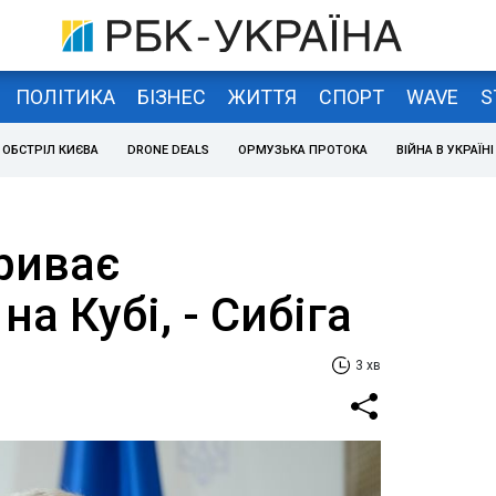
ПОЛІТИКА
БІЗНЕС
ЖИТТЯ
СПОРТ
WAVE
S
ОБСТРІЛ КИЄВА
DRONE DEALS
ОРМУЗЬКА ПРОТОКА
ВІЙНА В УКРАЇНІ
риває
а Кубі, - Сибіга
3 хв