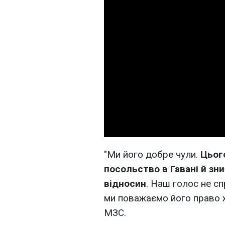
"Ми його добре чули.
Цьог
посольство в Гавані й зн
відносин
. Наш голос не с
ми поважаємо його право жи
МЗС.