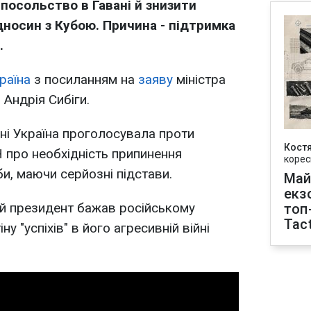
 посольство в Гавані й знизити
носин з Кубою. Причина - підтримка
.
раїна
з посиланням на
заяву
міністра
Андрія Сибіги.
дні Україна проголосувала проти
Кост
 про необхідність припинення
корес
и, маючи серйозні підстави.
Май
екз
ий президент бажав російському
топ
Tact
 "успіхів" в його агресивній війні