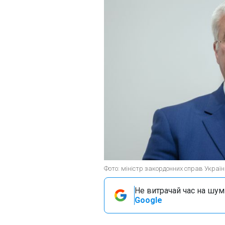
Фото: міністр закордонних справ Україн
Не витрачай час на шум!
Google