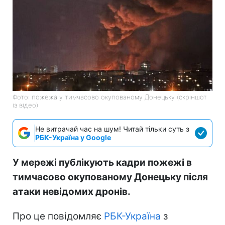
Фото: пожежа у тимчасово окупованому Донецьку (скріншот
із відео)
Не витрачай час на шум! Читай тільки суть з
РБК-Україна у Google
У мережі публікують кадри пожежі в
тимчасово окупованому Донецьку після
атаки невідомих дронів.
Про це повідомляє
РБК-Україна
з