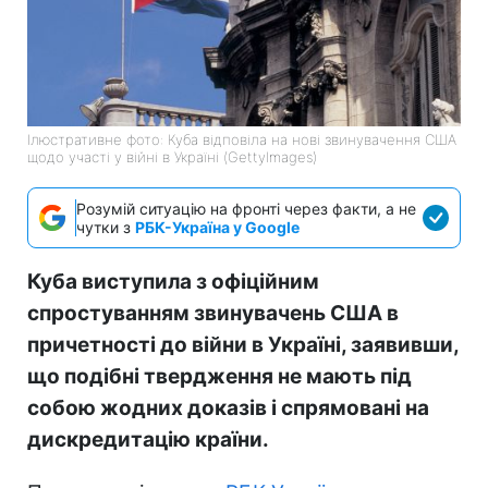
Ілюстративне фото: Куба відповіла на нові звинувачення США
щодо участі у війні в Україні (GettyImages)
Розумій ситуацію на фронті через факти, а не
чутки з
РБК-Україна у Google
Куба виступила з офіційним
спростуванням звинувачень США в
причетності до війни в Україні, заявивши,
що подібні твердження не мають під
собою жодних доказів і спрямовані на
дискредитацію країни.