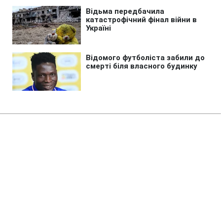
Головна
»
Новини
»
Політика
Лекорню пояснив, чому
повернувся на посаду прем'єра
Франції попри небажання
23:04 11.10.2025 Сб
2 хв