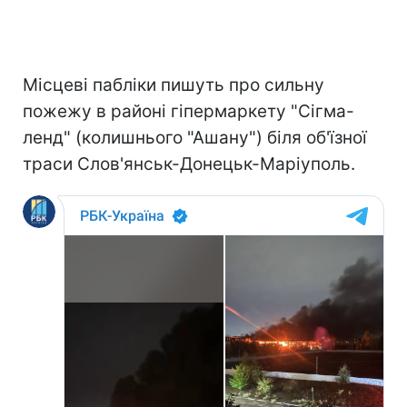
Місцеві пабліки пишуть про сильну
пожежу в районі гіпермаркету "Сігма-
ленд" (колишнього "Ашану") біля об'їзної
траси Слов'янськ-Донецьк-Маріуполь.