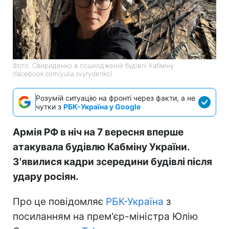
Фото: Свириденко в пошкодженій будівлі Кабміну
(facebook.com/yulia.svyrydenko)
Розумій ситуацію на фронті через факти, а не
чутки з
РБК-Україна у Google
Армія РФ в ніч на 7 вересня вперше
атакувала будівлю Кабміну України.
З'явилися кадри зсередини будівлі після
удару росіян.
Про це повідомляє
РБК-Україна
з
посиланням на прем'єр-міністра Юлію