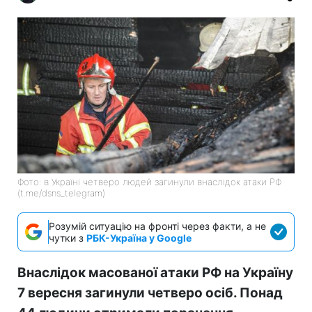
Фото: в Україні четверо людей загинули внаслідок атаки РФ
(t.me/dsns_telegram)
Розумій ситуацію на фронті через факти, а не
чутки з
РБК-Україна у Google
Внаслідок масованої атаки РФ на Україну
7 вересня загинули четверо осіб. Понад