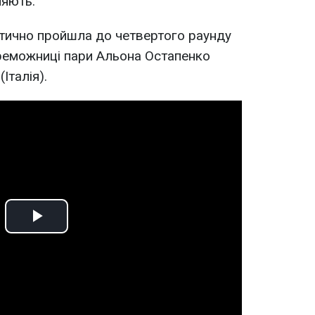
ляють.
тично пройшла до четвертого раунду
переможниці пари Альона Остапенко
Італія).
Play
Video