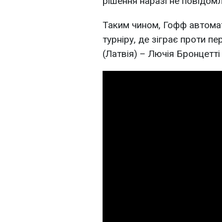
рішення наразі не повідом
Таким чином, Гофф автома
турніру, де зіграє проти 
(Латвія) – Лючія Бронцетті (