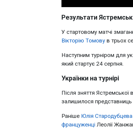
Результати Ястремсько
У стартовому матчі змага
Вікторію Томову
в трьох сет
Наступним турніром для ук
який стартує 24 серпня.
Українки на турнірі
Після зняття Ястремської 
залишилося представниць 
Раніше
Юлія Стародубцева 
француженці
Леолії Жанжа