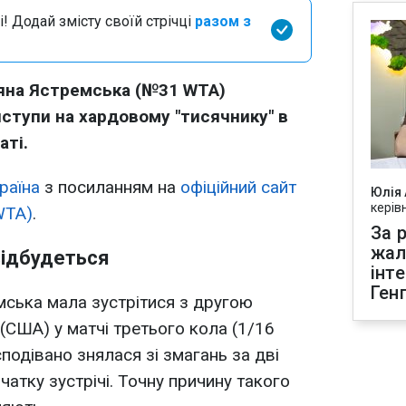
і! Додай змісту своїй стрічці
разом з
аяна Ястремська (№31 WTA)
ступи на хардовому "тисячнику" в
ті.
раїна
з посиланням на
офіційний сайт
Юлія
керів
(WTA)
.
За р
жал
відбудеться
інт
Ген
емська мала зустрітися з другою
(США) у матчі третього кола (1/16
сподівано знялася зі змагань за дві
атку зустрічі. Точну причину такого