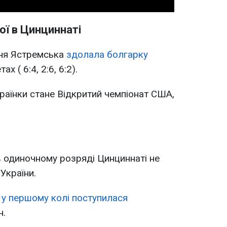
ї в Цинциннаті
ння Ястремська
здолала болгарку
ах ( 6:4, 2:6, 6:2).
раїнки стане Відкритий чемпіонат США,
в одиночному розряді Цинциннаті не
України.
у першому колі поступилася
н.