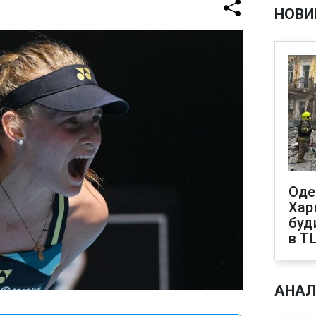
НОВИ
Оде
Харк
буд
в Т
АНАЛ