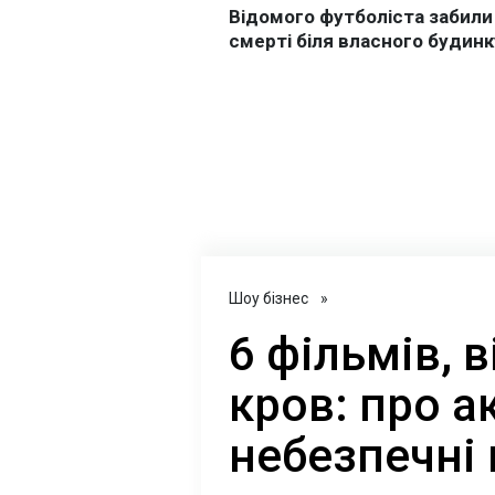
Шоу бізнес
»
6 фільмів, 
кров: про а
небезпечні