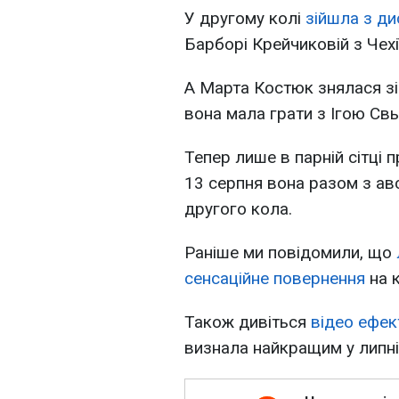
У другому колі
зійшла з ди
Барборі Крейчиковій з Чехії
А Марта Костюк знялася зі
вона мала грати з Ігою Свь
Тепер лише в парній сітці
13 серпня вона разом з а
другого кола.
Раніше ми повідомили, що
сенсаційне повернення
на к
Також дивіться
відео ефек
визнала найкращим у липні