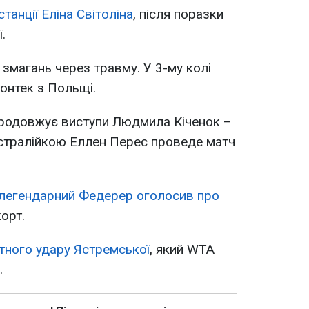
станції Еліна Світоліна
, після поразки
.
 змагань через травму. У 3-му колі
онтек з Польщі.
 продовжує виступи Людмила Кіченок –
встралійкою Еллен Перес проведе матч
легендарний Федерер оголосив про
орт.
тного удару Ястремської
, який WTA
.