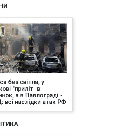
НИ
са без світла, у
ові "приліт" в
инок, а в Павлограді -
Ц: всі наслідки атак РФ
ІТИКА