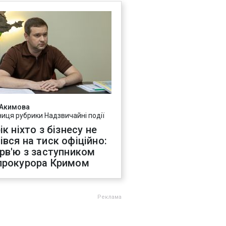
 Акимова
ниця рубрики Надзвичайні події
ік ніхто з бізнесу не
івся на тиск офіційно:
ерв'ю з заступником
прокурора Кримом