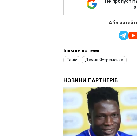
Не пропустіт
о
Або читайте
Більше по темі:
Теніс
Даяна Ястремська