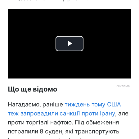
Play
Video
Що ще відомо
Нагадаємо, раніше
тиждень тому США
теж запровадили санкції проти Ірану
, але
проти торгівлі нафтою. Під обмеження
потрапили 8 суден, які транспортують