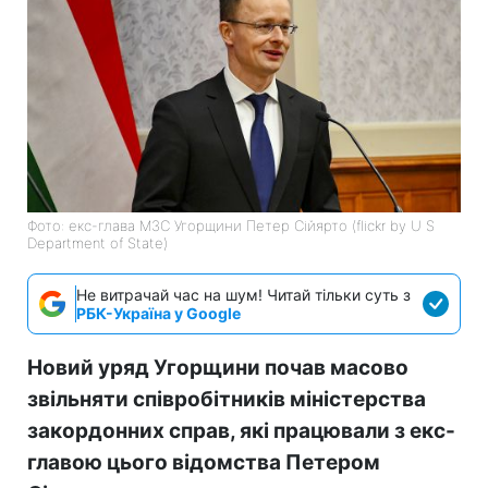
Фото: екс-глава МЗС Угорщини Петер Сійярто (flickr by U S
Department of State)
Не витрачай час на шум! Читай тільки суть з
РБК-Україна у Google
Новий уряд Угорщини почав масово
звільняти співробітників міністерства
закордонних справ, які працювали з екс-
главою цього відомства Петером