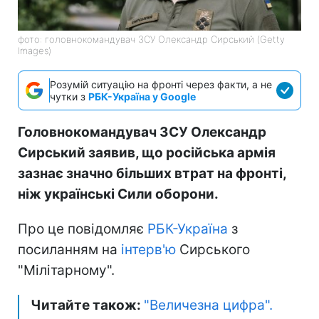
фото: головнокомандувач ЗСУ Олександр Сирський (Getty
Images)
Розумій ситуацію на фронті через факти, а не
чутки з
РБК-Україна у Google
Головнокомандувач ЗСУ Олександр
Сирський заявив, що російська армія
зазнає значно більших втрат на фронті,
ніж українські Сили оборони.
Про це повідомляє
РБК-Україна
з
посиланням на
інтерв'ю
Сирського
"Мілітарному".
Читайте також:
"Величезна цифра".