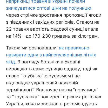
наприкінці травня в Україні почали
знижуватися оптові ціни на полуницю
через стрімке зростання пропозиції ягоди
з південних і західних регіонів. Станом на
22 травня вартість садової суниці впала
на 14% - до 170-230 гривень за кілограм.
Також ми розповідали,
як правильно
називати одну з найпопулярніших літніх
ягід
. З погляду ботаніки в Україні
вирощують саме суницю садову, тоді як
слово "клубніка" є русизмом і не
відповідає українській науковій
термінології. Водночас назви "полуниця"
та "трускавка" поширені в різних регіонах
України, хоча мовознавці рекомендують