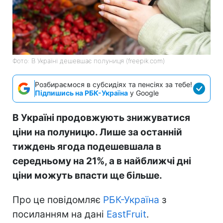
Фото: В Україні дешевшає полуниця (freepik.com)
Розбираємося в субсидіях та пенсіях за тебе!
Підпишись на РБК-Україна
у Google
В Україні продовжують знижуватися
ціни на полуницю. Лише за останній
тиждень ягода подешевшала в
середньому на 21%, а в найближчі дні
ціни можуть впасти ще більше.
Про це повідомляє
РБК-Україна
з
посиланням на дані
EastFruit
.