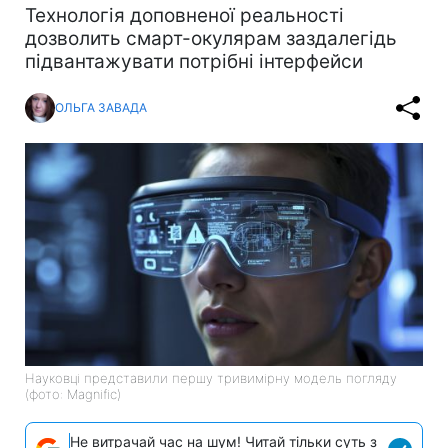
Технологія доповненої реальності
дозволить смарт-окулярам заздалегідь
підвантажувати потрібні інтерфейси
ОЛЬГА ЗАВАДА
Науковці представили першу тривимірну модель погляду
(фото: Magnific)
Не витрачай час на шум! Читай тільки суть з