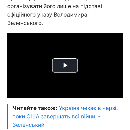
організувати його лише на підставі
офіційного указу Володимира
Зеленського.
Play
Video
Читайте також:
Україна чекає в черзі,
поки США завершать всі війни, -
Зеленський