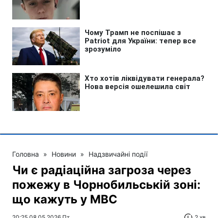
Головна
»
Новини
»
Надзвичайні події
Чи є радіаційна загроза через
пожежу в Чорнобильській зоні:
що кажуть у МВС
20:25 08.05.2026 Пт
2 хв