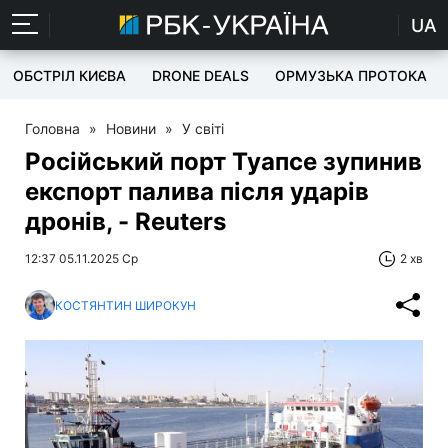
UA
ОБСТРІЛ КИЄВА
DRONE DEALS
ОРМУЗЬКА ПРОТОКА
Головна
»
Новини
»
У світі
Російський порт Туапсе зупинив
експорт палива після ударів
дронів, - Reuters
12:37 05.11.2025 Ср
2 хв
КОСТЯНТИН ШИРОКУН