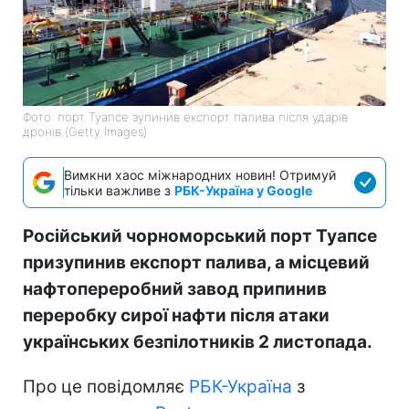
Фото: порт Туапсе зупинив експорт палива після ударів
дронів (Getty Images)
Вимкни хаос міжнародних новин! Отримуй
тільки важливе з
РБК-Україна у Google
Російський чорноморський порт Туапсе
призупинив експорт палива, а місцевий
нафтопереробний завод припинив
переробку сирої нафти після атаки
українських безпілотників 2 листопада.
Про це повідомляє
РБК-Україна
з