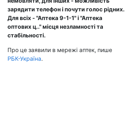
немовляти, для інших - можливість
зарядити телефон і почути голос рідних.
Для всіх - "Аптека 9-1-1" і "Аптека
оптових ц.." місця незламності та
стабільності.
Про це заявили в мережі аптек, пише
РБК-Україна
.