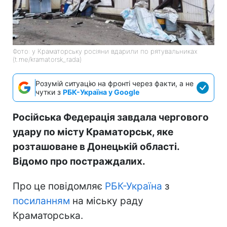
Фото: у Краматорську росіяни вдарили по рятувальниках
(t.me/kramatorsk_rada)
Розумій ситуацію на фронті через факти, а не
чутки з
РБК-Україна у Google
Російська Федерація завдала чергового
удару по місту Краматорськ, яке
розташоване в Донецькій області.
Відомо про постраждалих.
Про це повідомляє
РБК-Україна
з
посиланням
на міську раду
Краматорська.