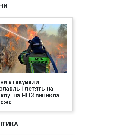
НИ
ни атакували
славль і летять на
кву: на НПЗ виникла
жежа
ІТИКА