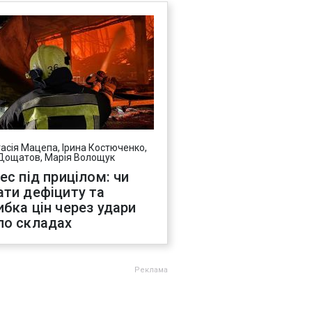
асія Мацепа, Ірина Костюченко,
Дощатов, Марія Волощук
нес під прицілом: чи
ати дефіциту та
ибка цін через удари
по складах