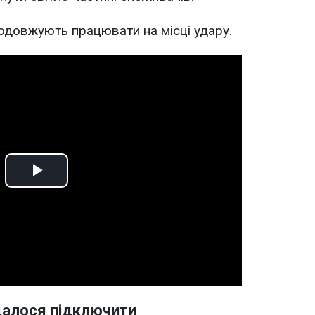
родовжують працювати на місці удару.
Play
Video
далося підключити