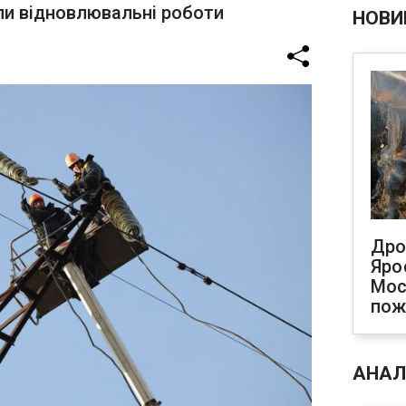
ли відновлювальні роботи
НОВИ
Дро
Яро
Мос
по
АНАЛ