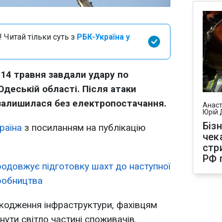
 Читай тільки суть з
РБК-Україна у
 14 травня завдали удару по
Одеській області. Після атаки
 залишилася без електропостачання.
Анаст
Юрій 
Біз
раїна
з посиланням на публікацію
чек
стр
РФ 
одовжує підготовку шахт до наступної
робництва
кодження інфраструктури, фахівцям
ути світло частині споживачів.