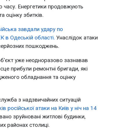
о часу. Енергетики продовжують
та оцінку збитків.
війська завдали удару по
К в Одеській області.
Унаслідок атаки
 серйозних пошкоджень.
 об'єкт уже неодноразово зазнавав
ісце прибули ремонтні бригади, які
женого обладнання та оцінку
лужба з надзвичайних ситуацій
ів російської атаки на Київ у ніч на 14
овано зруйновані житлові будинки,
них районах столиці.