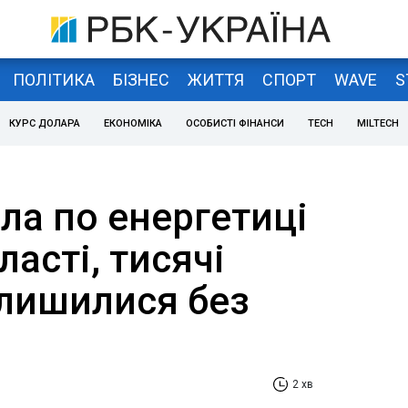
ПОЛІТИКА
БІЗНЕС
ЖИТТЯ
СПОРТ
WAVE
S
КУРС ДОЛАРА
ЕКОНОМІКА
ОСОБИСТІ ФІНАНСИ
TECH
MILTECH
ла по енергетиці
ласті, тисячі
алишилися без
2 хв