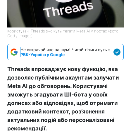
Користувачі Threads зможуть тегати Meta AI у постах (фото:
Getty Images)
Не витрачай час на шум! Читай тільки суть з
РБК-Україна у Google
Threads впроваджує нову функцію, яка
дозволяє публічним акаунтам залучати
Meta AI до обговорень. Користувачі
зможуть згадувати ШІ-бота у своїх
дописах або відповідях, щоб отримати
додатковий контекст, роз’яснення
актуальних подій або персоналізовані
рекомендації.