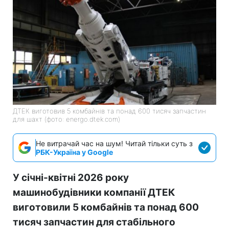
ДТЕК виготовив 5 комбайнів та понад 600 тисяч запчастин
для шахт (фото: energo.dtek.com)
Не витрачай час на шум! Читай тільки суть з
РБК-Україна у Google
У січні-квітні 2026 року
машинобудівники компанії ДТЕК
виготовили 5 комбайнів та понад 600
тисяч запчастин для стабільного