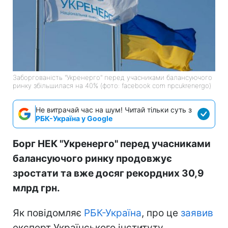
Заборгованість "Укренерго" перед учасниками балансуючого
ринку збільшилася на 40% (фото: facebook com npcukrenergo)
Не витрачай час на шум! Читай тільки суть з
РБК-Україна у Google
Борг НЕК "Укренерго" перед учасниками
балансуючого ринку продовжує
зростати та вже досяг рекордних 30,9
млрд грн.
Як повідомляє
РБК-Україна
, про це
заявив
експерт Українського інституту