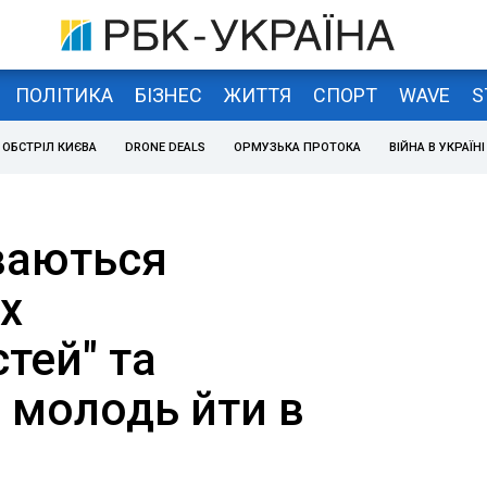
ПОЛІТИКА
БІЗНЕС
ЖИТТЯ
СПОРТ
WAVE
S
ОБСТРІЛ КИЄВА
DRONE DEALS
ОРМУЗЬКА ПРОТОКА
ВІЙНА В УКРАЇНІ
ваються
х
тей" та
 молодь йти в