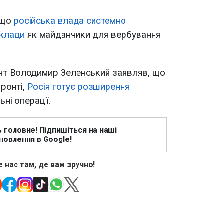
 що
російська влада системно
аклади
як майданчики для вербування
нт Володимир Зеленський заявляв, що
ронті,
Росія готує розширення
ьні операції.
ь головне! Підпишіться на наші
новлення в Google!
 нас там, де вам зручно!