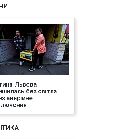
НИ
тина Львова
ишилась без світла
ез аварійне
ключення
ІТИКА