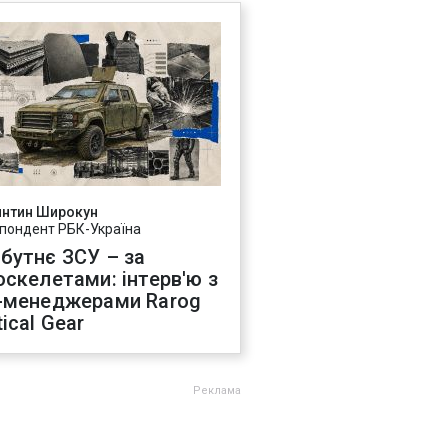
янтин Широкун
пондент РБК-Україна
бутнє ЗСУ – за
оскелетами: інтерв'ю з
-менеджерами Rarog
ical Gear