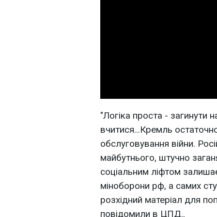
"Логіка проста - загинути н
вчитися...Кремль остаточн
обслуговування війни. Рос
майбутнього, штучно заган
соціальним ліфтом залишає
міноборони рф, а самих ст
розхідний матеріал для попо
повідомили в ЦПД..