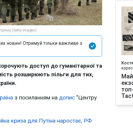
 Криму (Getty Images)
их новин! Отримуй тільки важливе з
Кост
корочують доступ до гуманітарної та
корес
омість розширюють пільги для тих,
Май
екз
раїни.
топ
Tact
раїна
з посиланням на
допис
"Центру
йна криза для Путіна наростає, РФ