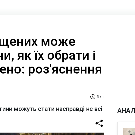
ещених може
и, як їх обрати і
ено: роз'яснення
5 хв
ини можуть стати насправді не всі
АНАЛ