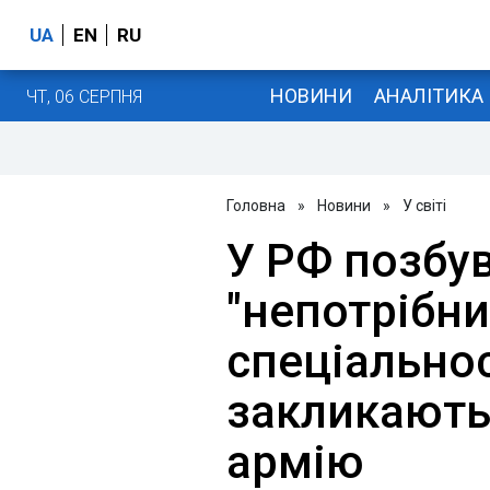
UA
EN
RU
НОВИНИ
АНАЛІТИКА
ЧТ, 06 СЕРПНЯ
Головна
»
Новини
»
У світі
У РФ позбу
"непотрібни
спеціальнос
закликають
армію