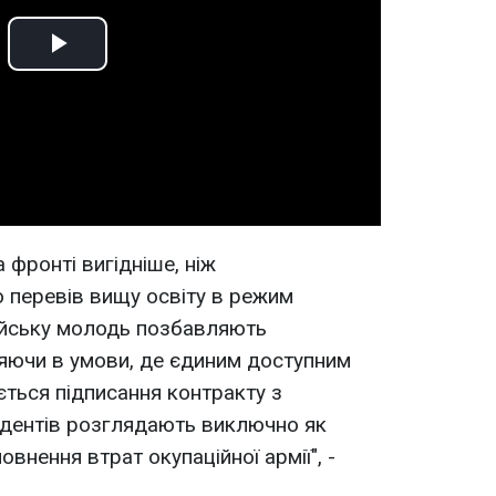
Play
Video
а фронті вигідніше, ніж
о перевів вищу освіту в режим
ійську молодь позбавляють
яючи в умови, де єдиним доступним
ться підписання контракту з
удентів розглядають виключно як
внення втрат окупаційної армії", -