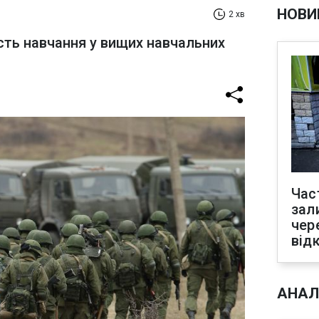
НОВИ
2 хв
сть навчання у вищих навчальних
Час
зал
чер
від
АНАЛ