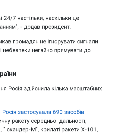
і 24/7 настільки, наскільки це
нням", - додав президент.
кав громадян не ігнорувати сигнали
зі небезпеки негайно прямувати до
раїни
вня Росія здійснила кілька масштабних
я Росія застосувала 690 засобів
тичну ракету середньої дальності,
, "Іскандер-М", крилаті ракети Х-101,