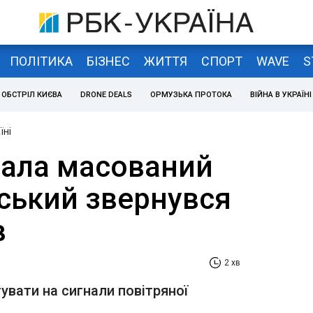
ПОЛІТИКА
БІЗНЕС
ЖИТТЯ
СПОРТ
WAVE
S
ОБСТРІЛ КИЄВА
DRONE DEALS
ОРМУЗЬКА ПРОТОКА
ВІЙНА В УКРАЇНІ
їні
вала масований
нський звернувся
в
2 хв
увати на сигнали повітряної