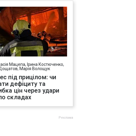
асія Мацепа, Ірина Костюченко,
Дощатов, Марія Волощук
нес під прицілом: чи
ати дефіциту та
ибка цін через удари
по складах