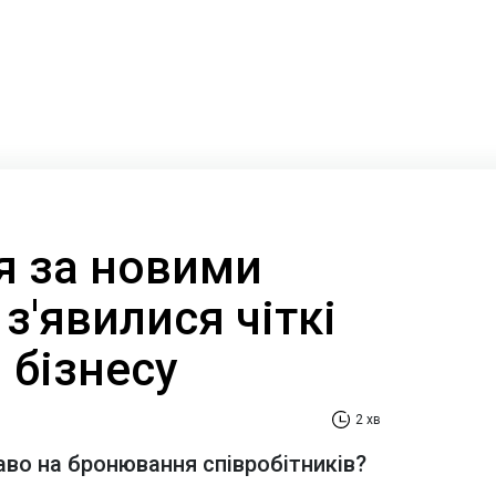
 за новими
з'явилися чіткі
 бізнесу
2 хв
аво на бронювання співробітників?