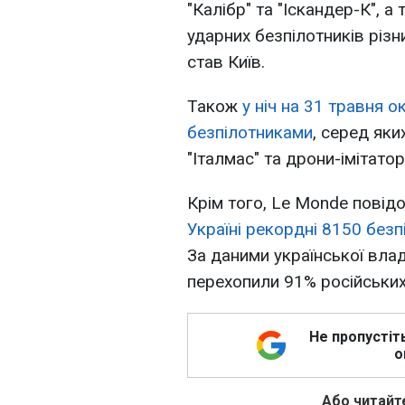
"Калібр" та "Іскандер-К", а
ударних безпілотників різ
став Київ.
Також
у ніч на 31 травня 
безпілотниками
, серед яки
"Італмас" та дрони-імітатор
Крім того, Le Monde пові
Україні рекордні 8150 безп
За даними української вла
перехопили 91% російських 
Не пропустіт
о
Або читайте