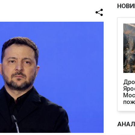
НОВИ
Дро
Яро
Мос
по
АНАЛ