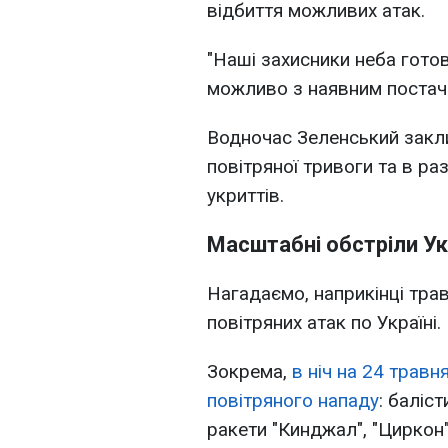
відбиття можливих атак.
"Наші захисники неба готов
можливо з наявним постача
Водночас Зеленський закли
повітряної тривоги та в ра
укриттів.
Масштабні обстріли Ук
Нагадаємо, наприкінці тра
повітряних атак по Україні.
Зокрема,
в ніч на 24 травн
повітряного нападу
: баліс
ракети "Кинджал", "Циркон"