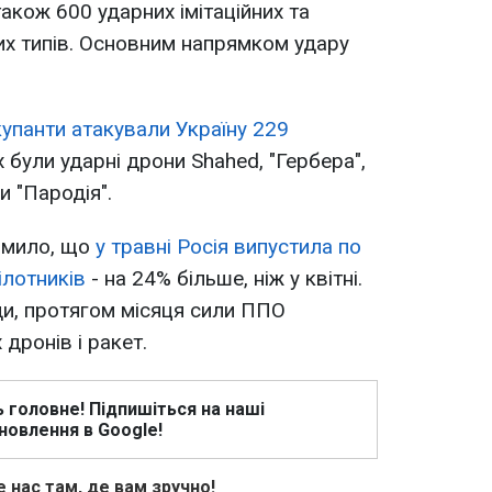
 також 600 ударних імітаційних та
них типів. Основним напрямком удару
окупанти атакували Україну 229
х були ударні дрони Shahed, "Гербера",
и "Пародія".
домило, що
у травні Росія випустила по
ілотників
- на 24% більше, ніж у квітні.
ди, протягом місяця сили ППО
дронів і ракет.
ь головне! Підпишіться на наші
новлення в Google!
 нас там, де вам зручно!