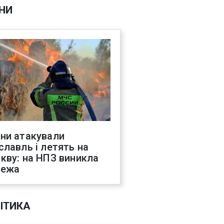
НИ
ни атакували
славль і летять на
кву: на НПЗ виникла
жежа
ІТИКА