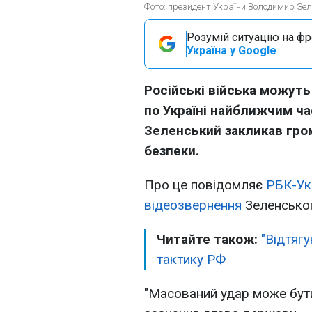
Фото: президент України Володимир Зеле
Розумій ситуацію на фро
Україна у Google
Російські війська можуть
по Україні найближчим ч
Зеленський закликав гро
безпеки.
Про це повідомляє
РБК-Ук
відеозвернення
Зеленсько
Читайте також:
"Відтяг
тактику РФ
"Масований удар може бути.