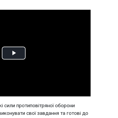
Play
Video
кі сили протиповітряної оборони
конувати свої завдання та готові до