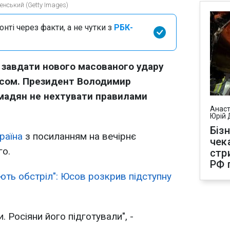
нський (Getty Images)
нті через факти, а не чутки з
РБК-
 завдати нового масованого удару
асом. Президент Володимир
мадян не нехтувати правилами
Анаст
Юрій 
Біз
раїна
з посиланням на вечірнє
чек
го.
стр
РФ 
ують обстріл": Юсов розкрив підступну
 Росіяни його підготували", -