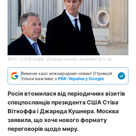
Фото: Стів Віткофф і Джаред Кушнер (president.gov.ua)
Вимкни хаос міжнародних новин! Отримуй
тільки важливе з
РБК-Україна у Google
Росія втомилася від періодичних візитів
спецпосланців президента США Стіва
Віткоффа і Джареда Кушнера. Москва
заявила, що хоче нового формату
переговорів щодо миру.