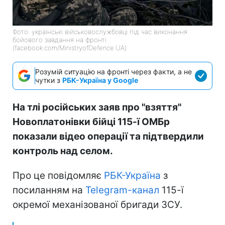
Фото: українські військовослужбовці під час виконання
бойового завдання на фронті
(facebook.com/MinistryofDefence.UA)
Розумій ситуацію на фронті через факти, а не
чутки з
РБК-Україна у Google
На тлі російських заяв про "взяття"
Новоплатонівки бійці 115-ї ОМБр
показали відео операції та підтвердили
контроль над селом.
Про це повідомляє
РБК-Україна
з
посиланням на
Telegram-канал
115-ї
окремої механізованої бригади ЗСУ.