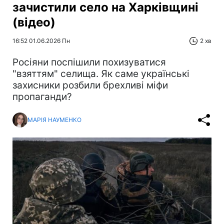
зачистили село на Харківщині
(відео)
16:52 01.06.2026 Пн
2 хв
Росіяни поспішили похизуватися
"взяттям" селища. Як саме українські
захисники розбили брехливі міфи
пропаганди?
МАРІЯ НАУМЕНКО