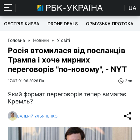
UA
ОБСТРІЛ КИЄВА
DRONE DEALS
ОРМУЗЬКА ПРОТОКА
Головна
»
Новини
»
У світі
Росія втомилася від посланців
Трампа і хоче мирних
переговорів "по-новому", - NYT
17:07 01.06.2026 Пн
2 хв
Який формат переговорів тепер вимагає
Кремль?
ВАЛЕРІЙ УЛЬЯНЕНКО