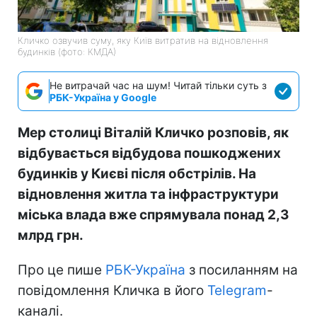
Кличко озвучив суму, яку Київ витратив на відновлення
будинків (фото: КМДА)
Не витрачай час на шум! Читай тільки суть з
РБК-Україна у Google
Мер столиці Віталій Кличко розповів, як
відбувається відбудова пошкоджених
будинків у Києві після обстрілів. На
відновлення житла та інфраструктури
міська влада вже спрямувала понад 2,3
млрд грн.
Про це пише
РБК-Україна
з посиланням на
повідомлення Кличка в його
Telegram
-
каналі.