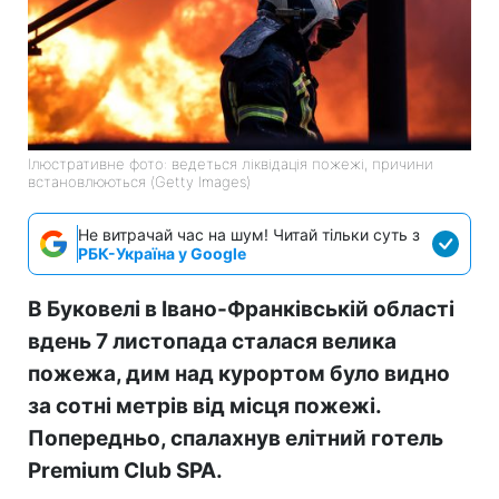
Ілюстративне фото: ведеться ліквідація пожежі, причини
встановлюються (Getty Images)
Не витрачай час на шум! Читай тільки суть з
РБК-Україна у Google
В Буковелі в Івано-Франківській області
вдень 7 листопада сталася велика
пожежа, дим над курортом було видно
за сотні метрів від місця пожежі.
Попередньо, спалахнув елітний готель
Premium Club SPA.