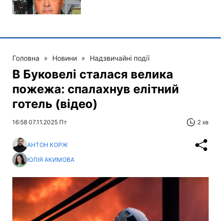
Головна
»
Новини
»
Надзвичайні події
В Буковелі сталася велика
пожежа: спалахнув елітний
готель (відео)
16:58 07.11.2025 Пт
2 хв
АНТОН КОРЖ
ЮЛІЯ АКИМОВА