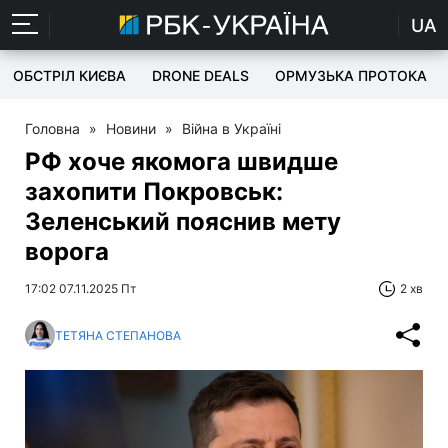
UA
ОБСТРІЛ КИЄВА
DRONE DEALS
ОРМУЗЬКА ПРОТОКА
Головна
»
Новини
»
Війна в Україні
РФ хоче якомога швидше
захопити Покровськ:
Зеленський пояснив мету
ворога
17:02 07.11.2025 Пт
2 хв
ТЕТЯНА СТЕПАНОВА