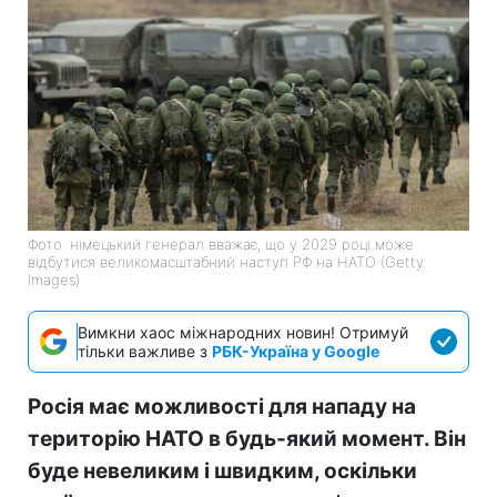
Фото: німецький генерал вважає, що у 2029 році може
відбутися великомасштабний наступ РФ на НАТО (Getty
Images)
Вимкни хаос міжнародних новин! Отримуй
тільки важливе з
РБК-Україна у Google
Росія має можливості для нападу на
територію НАТО в будь-який момент. Він
буде невеликим і швидким, оскільки