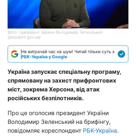
Фото: президент України Володимир Зеленський
(president.gov.ua)
Не витрачай час на шум! Читай тільки суть з
РБК-Україна у Google
Україна запускає спеціальну програму,
спрямовану на захист прифронтових
міст, зокрема Херсона, від атак
російських безпілотників.
Про це оголосив президент України
Володимир Зеленський на брифінгу,
повідомляє кореспондент
РБК-Україна.