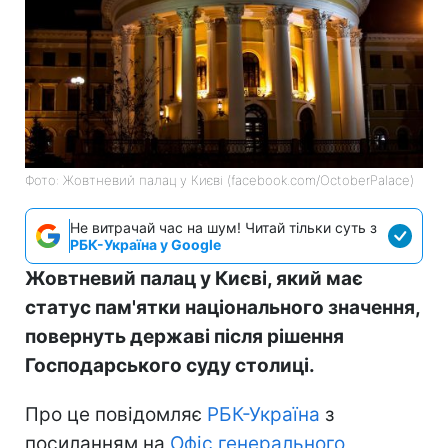
Фото: Жовтневий палац у Києві (facebook.com/OctoberPalace)
Не витрачай час на шум! Читай тільки суть з
РБК-Україна у Google
Жовтневий палац у Києві, який має
статус пам'ятки національного значення,
повернуть державі після рішення
Господарського суду столиці.
Про це повідомляє
РБК-Україна
з
посиланням на
Офіс генерального