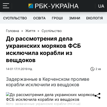
UA
СУСПІЛЬСТВО
ОСВІТА
ГРОШІ
ЗМІНИ
ЕКОЛОГІЯ
Головна
»
Життя
»
Суспільство
До рассмотрения дела
украинских моряков ФСБ
исключила корабли из
вещдоков
14:01 17.11.2019 Нд
2 хв
Задержанные в Керченском проливе
корабли исключили из вещдоков
Фото: захваченные украинские корабли (mil.in.ua)