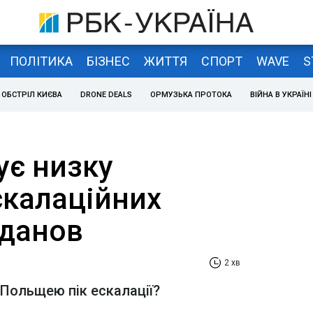
ПОЛІТИКА
БІЗНЕС
ЖИТТЯ
СПОРТ
WAVE
S
ОБСТРІЛ КИЄВА
DRONE DEALS
ОРМУЗЬКА ПРОТОКА
ВІЙНА В УКРАЇНІ
ує низку
скалаційних
уданов
2 хв
 Польщею пік ескалації?