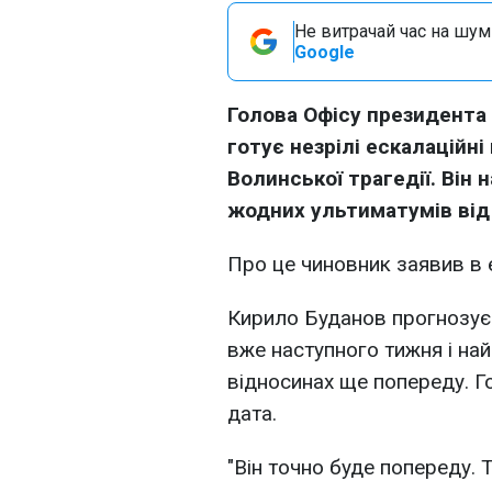
Не витрачай час на шум!
Google
Голова Офісу президента
готує незрілі ескалаційні
Волинської трагедії. Він
жодних ультиматумів від 
Про це чиновник заявив в
Кирило Буданов прогнозує 
вже наступного тижня і на
відносинах ще попереду. Г
дата.
"Він точно буде попереду. 