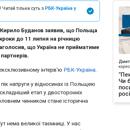
 Читай тільки суть з
РБК-Україна у
 Кирило Буданов заявив, що Польща
 кроки до 11 липня на річницю
 наголосив, що Україна не прийматиме
партнерів.
Дмит
корес
 ексклюзивному інтерв'ю
РБК-Україна
.
"Пек
Чи 
пік напруги у відносинах із Польщею
пос
йскладніший етап у двосторонніх
рос
оловним чинником стане історична
Тут нема великої таємниці. У нас