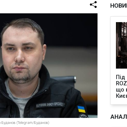
НОВИ
Під
ROZ
що 
Киє
АНАЛ
о Буданов (Telegram/Буданов)