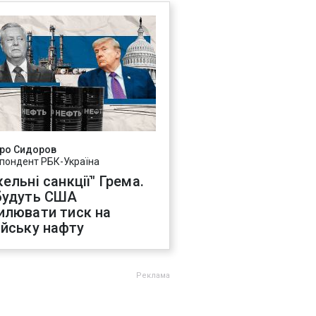
ро Сидоров
пондент РБК-Україна
ельні санкції" Грема.
будуть США
илювати тиск на
ійську нафту