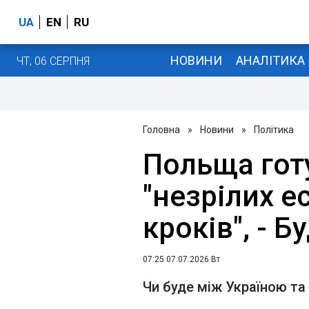
UA
EN
RU
НОВИНИ
АНАЛІТИКА
ЧТ, 06 СЕРПНЯ
Головна
»
Новини
»
Політика
Польща гот
"незрілих е
кроків", - Б
07:25 07.07.2026 Вт
Чи буде між Україною та