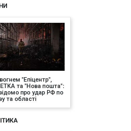
НИ
 вогнем "Епіцентр",
ETKA та "Нова пошта":
відомо про удар РФ по
ву та області
ІТИКА