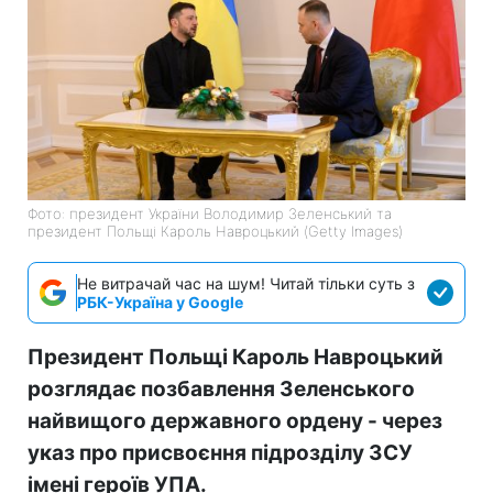
Фото: президент України Володимир Зеленський та
президент Польщі Кароль Навроцький (Getty Images)
Не витрачай час на шум! Читай тільки суть з
РБК-Україна у Google
Президент Польщі Кароль Навроцький
розглядає позбавлення Зеленського
найвищого державного ордену - через
указ про присвоєння підрозділу ЗСУ
імені героїв УПА.