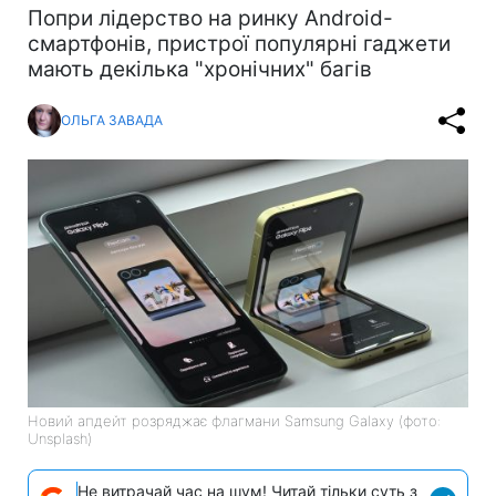
Попри лідерство на ринку Android-
смартфонів, пристрої популярні гаджети
мають декілька "хронічних" багів
ОЛЬГА ЗАВАДА
Новий апдейт розряджає флагмани Samsung Galaxy (фото:
Unsplash)
Не витрачай час на шум! Читай тільки суть з