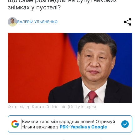
Що саме розгледіли на супутникових
знімках у пустелі?
ВАЛЕРІЙ УЛЬЯНЕНКО
Фото: лідер Китаю Сі Цзіньпін (Getty Images)
Вимкни хаос міжнародних новин! Отримуй
тільки важливе з
РБК-Україна у Google