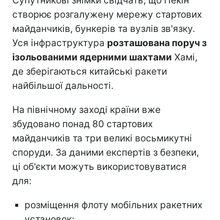
Супутникові знімки свідчать, що Пекін
створює розгалужену мережу стартових
майданчиків, бункерів та вузлів зв'язку.
Уся інфраструктура
розташована поруч з
ізольованими ядерними шахтами
Хамі,
де зберігаються китайські ракети
найбільшої дальності.
На північному заході країни вже
збудовано понад 80 стартових
майданчиків та три великі восьмикутні
споруди. За даними експертів з безпеки,
ці об'єкти можуть використовуватися
для:
розміщення флоту мобільних ракетних
установок;