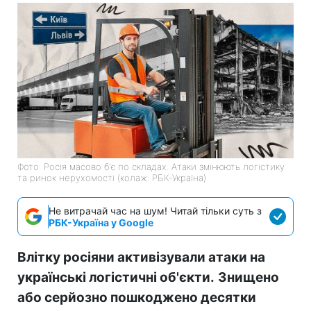
Фото: Росія масово б'є по складах. Атаки змінюють логістику
та ринок нерухомості (колаж: РБК-Україна)
Не витрачай час на шум! Читай тільки суть з
РБК-Україна у Google
Влітку росіяни активізували атаки на
українські логістичні об'єкти.
Знищено
або серйозно пошкоджено десятки