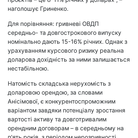
наголошує Гриненко.
Для порівняння: гривневі ОВДП
середньо- та довгострокового випуску
номінально дають 15-16% річних. Однак з
урахуванням курсового ризику реальна
доларова дохідність за ними залишається
нестабільною.
Натомість складська нерухомість з
доларовою орендою, за словами
Анісімової, є конкурентоспроможним
варіантом завдяки потенціалу зростання
вартості активу та довготривалим
орендним договорам – в середньому на
п'ять років, з періодом нерозривності