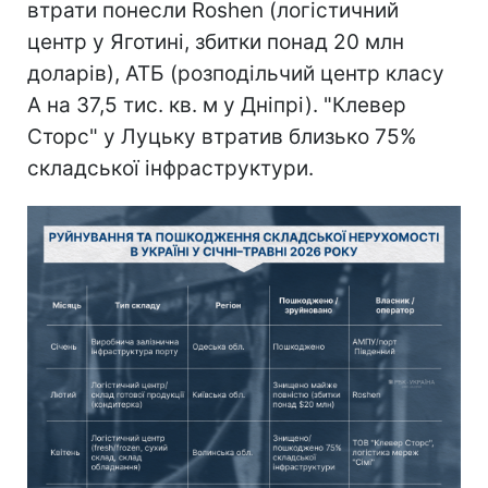
втрати понесли Roshen (логістичний
центр у Яготині, збитки понад 20 млн
доларів), АТБ (розподільчий центр класу
А на 37,5 тис. кв. м у Дніпрі). "Клевер
Сторс" у Луцьку втратив близько 75%
складської інфраструктури.