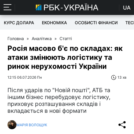
UA
КУРС ДОЛАРА
ЕКОНОМІКА
ОСОБИСТІ ФІНАНСИ
TEC
Головна
»
Аналітика
»
Статті
Росія масово б'є по складах: як
атаки змінюють логістику та
ринок нерухомості України
12:15 06.07.2026 Пн
13 хв
Після ударів по "Новій пошті", АТБ та
іншим бізнес перебудовує логістику,
приховує розташування складів і
вкладається в нові формати
МАРІЯ ВОЛОЩУК