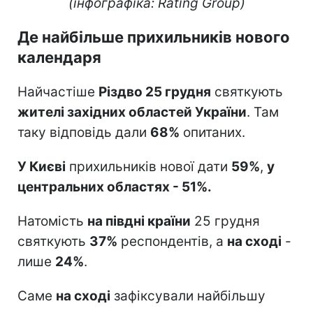
(інфографіка: Rating Group)
Де найбільше прихильників нового
календаря
Найчастіше
Різдво 25 грудня
святкують
жителі західних областей України
. Там
таку відповідь дали
68%
опитаних.
У Києві
прихильників нової дати
59%
,
у
центральних областях - 51%.
Натомість
на півдні країни
25 грудня
святкують
37%
респондентів, а
на сході
-
лише
24%
.
Саме
на сході
зафіксували найбільшу