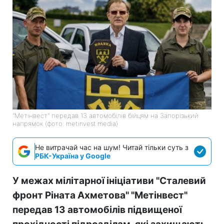
"Метінвест" передав 13 автомобілів бійцям на Запорізький
напрямок (фото: metinvest.media)
Не витрачай час на шум! Читай тільки суть з
РБК-Україна у Google
У межах мілітарної ініціативи "Сталевий
фронт Ріната Ахметова" "Метінвест"
передав 13 автомобілів підвищеної