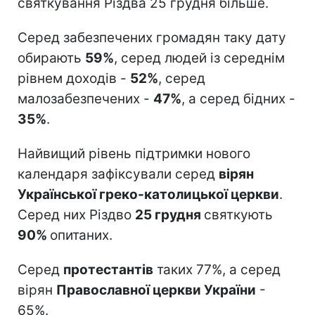
святкування Різдва 25 грудня більше.
Серед забезпечених громадян таку дату
обирають
59%
, серед людей із середнім
рівнем доходів -
52%
, серед
малозабезпечених -
47%
, а серед бідних -
35%
.
Найвищий рівень підтримки нового
календаря зафіксували серед
вірян
Української греко-католицької церкви
.
Серед них Різдво
25 грудня
святкують
90%
опитаних.
Серед
протестантів
таких 77%, а серед
вірян
Православної церкви України
-
65%.