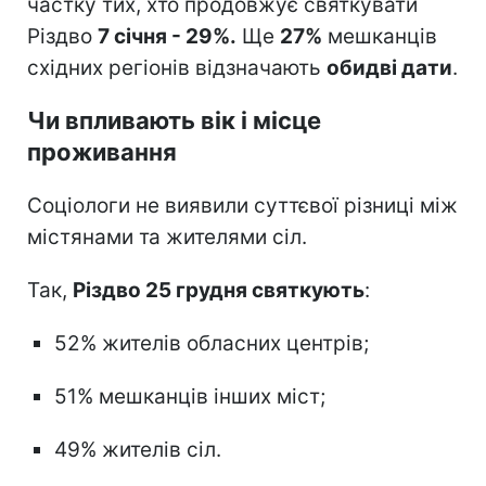
частку тих, хто продовжує святкувати
Різдво
7 січня - 29%.
Ще
27%
мешканців
східних регіонів відзначають
обидві дати
.
Чи впливають вік і місце
проживання
Соціологи не виявили суттєвої різниці між
містянами та жителями сіл.
Так,
Різдво 25 грудня святкують
:
52% жителів обласних центрів;
51% мешканців інших міст;
49% жителів сіл.