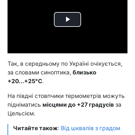
Play
Video
Так, в середньому по Україні очікується,
за словами синоптика,
близько
+20...+25°С
.
На півдні стовпчики термометрів можуть
підніматись
місцями до +27 градусів
за
Цельсієм.
Читайте також
:
Від шквалів з градом