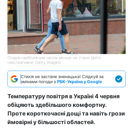
Опадів найближчим часом менше не стане (фото
ілюстративне: Getty Images)
Стихія не застане зненацька! Слідкуй за
змінами погоди з
РБК-Україна у Google
Температуру повітря в Україні 4 червня
обіцяють здебільшого комфортну.
Проте короткочасні дощі та навіть грози
ймовірні у більшості областей.