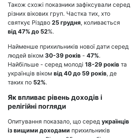
Також схожі показники зафіксували серед
різних вікових груп. Частка тих, хто
святкує Різдво
25 грудня
, коливається
від 47% до 52
%.
Найменше прихильників нової дати серед
людей віком
30-39 років
-
47%
.
Найбільше - серед молоді
18-29 років
та
українців віком
від 40 до 59 років
, де
таких по
52%
.
Як впливає рівень доходів і
релігійні погляди
Опитування показало, що серед
українців
із вищими доходами
прихильників