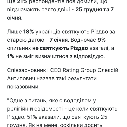
Ще
21%
респондентів повідомили, що
відзначають свято двічі -
25 грудня та 7
січня
.
Лише
18%
українців святкують Різдво за
старою датою -
7 січня
. Водночас
9%
опитаних
не святкують Різдво
взагалі, а
1%
не зміг визначитися з відповіддю.
Співзасновник і CEO Rating Group Олексій
Антипович назвав такі результати
показовими.
"Одне з питань, яке є вододілом у
релігійній свідомості - це коли святкують
Різдво. 51% вказали, що святкують 25
грудня. Як на мене, оскільки досить