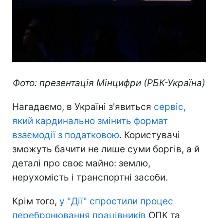
Фото: презентація Мінцифри (РБК-Україна)
Нагадаємо, в Україні з'явиться
сервіс,
який кардинально змінить формат
взаємодії з податковою
. Користувачі
зможуть бачити не лише суми боргів, а й
деталі про своє майно: землю,
нерухомість і транспортні засоби.
Крім того,
у "Дії" спростили процес
перебронювання працівників
ОПК та