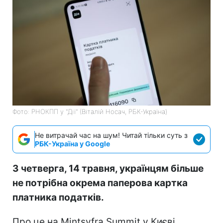
Фото: РНОКПП у "Дії" (Віталій Носач, РБК-Україна)
Не витрачай час на шум! Читай тільки суть з
РБК-Україна у Google
З четверга, 14 травня, українцям більше
не потрібна окрема паперова картка
платника податків.
Про це на Mintsyfra Summit у Києві