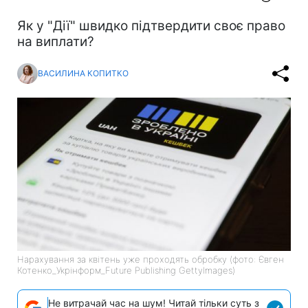
Як у "Дії" швидко підтвердити своє право
на виплати?
ВАСИЛИНА КОПИТКО
Нарахування за квітень уже проходять обробку (фото: Євген
Котенко_Укрінформ_Future Publishing GettyImages)
Не витрачай час на шум! Читай тільки суть з