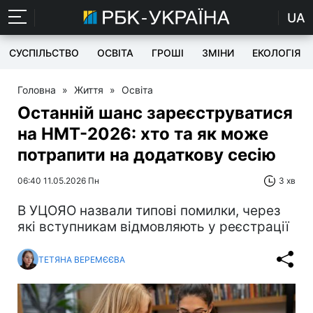
UA
СУСПІЛЬСТВО
ОСВІТА
ГРОШІ
ЗМІНИ
ЕКОЛОГІЯ
Головна
»
Життя
»
Освіта
Останній шанс зареєструватися
на НМТ-2026: хто та як може
потрапити на додаткову сесію
06:40 11.05.2026 Пн
3 хв
В УЦОЯО назвали типові помилки, через
які вступникам відмовляють у реєстрації
ТЕТЯНА ВЕРЕМЄЄВА