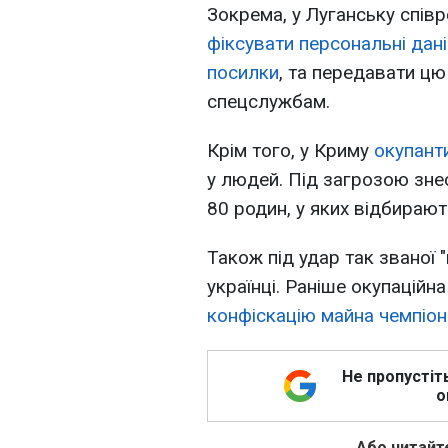
Зокрема, у Луганську спів
фіксувати персональні дан
посилки
, та передавати ц
спецслужбам.
Крім того, у Криму
окупант
у людей. Під загрозою зн
80 родин, у яких відбираю
Також під удар так званої "
українці. Раніше окупаційн
конфіскацію майна чемпіон
Не пропустіт
о
Або читайте