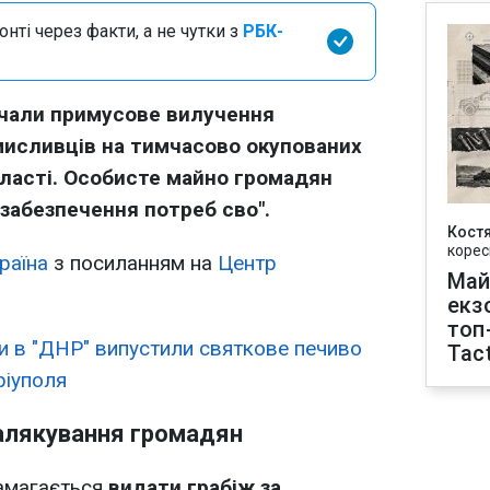
нті через факти, а не чутки з
РБК-
очали примусове вилучення
мисливців на тимчасово окупованих
бласті. Особисте майно громадян
забезпечення потреб сво".
Кост
корес
раїна
з посиланням на
Центр
Май
екз
топ
и в "ДНР" випустили святкове печиво
Tact
ріуполя
залякування громадян
намагається
видати грабіж за