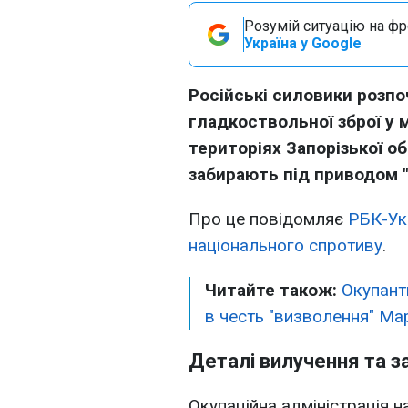
Розумій ситуацію на фро
Україна у Google
Російські силовики розп
гладкоствольної зброї у 
територіях Запорізької о
забирають під приводом "
Про це повідомляє
РБК-Ук
національного спротиву
.
Читайте також:
Окупант
в честь "визволення" Ма
Деталі вилучення та 
Окупаційна адміністрація 