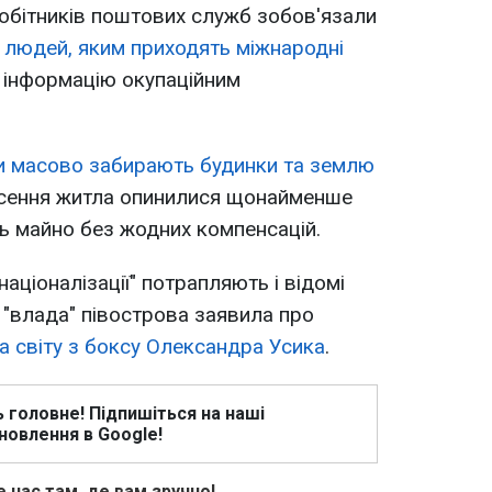
робітників поштових служб зобов'язали
і людей, яким приходять міжнародні
ю інформацію окупаційним
и масово забирають будинки та землю
есення житла опинилися щонайменше
ть майно без жодних компенсацій.
націоналізації" потрапляють і відомі
а "влада" півострова заявила про
а світу з боксу Олександра Усика
.
ь головне! Підпишіться на наші
новлення в Google!
 нас там, де вам зручно!