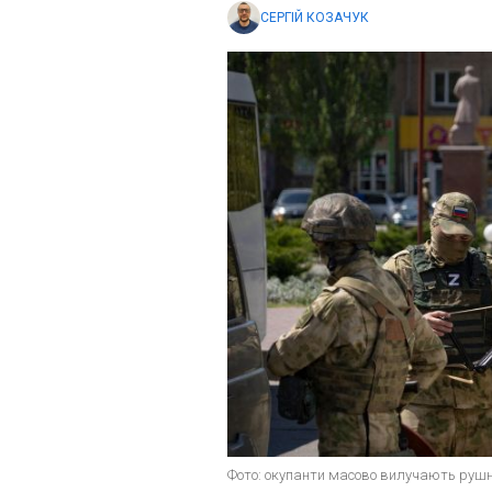
СЕРГІЙ КОЗАЧУК
Фото: окупанти масово вилучають рушни