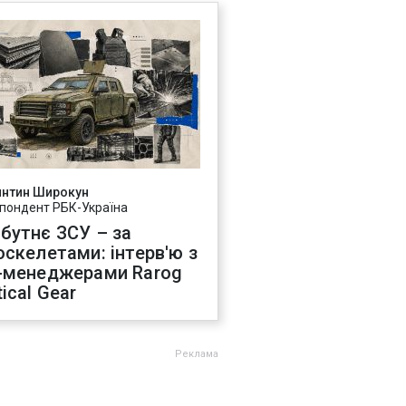
янтин Широкун
пондент РБК-Україна
бутнє ЗСУ – за
оскелетами: інтерв'ю з
-менеджерами Rarog
ical Gear