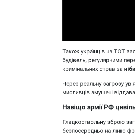
Також українців на ТОТ з
будівель, регулярними пе
кримінальних справ за
ніб
Через реальну загрозу ув'я
мисливців змушені віддава
Навіщо армії РФ цивіль
Гладкоствольну зброю заг
безпосередньо на лінію фро