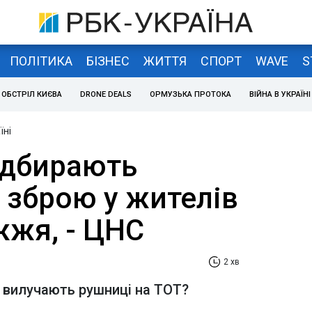
ПОЛІТИКА
БІЗНЕС
ЖИТТЯ
СПОРТ
WAVE
S
ОБСТРІЛ КИЄВА
DRONE DEALS
ОРМУЗЬКА ПРОТОКА
ВІЙНА В УКРАЇНІ
їні
ідбирають
 зброю у жителів
жжя, - ЦНС
2 хв
 вилучають рушниці на ТОТ?