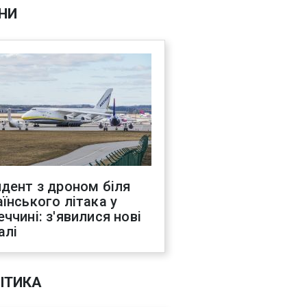
НИ
идент з дроном біля
аїнського літака у
еччині: з'явилися нові
алі
ІТИКА