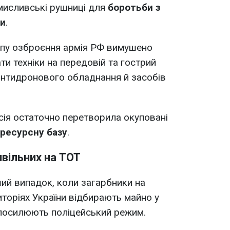
мисливські рушниці для
боротьби з
ми
.
ипу озброєння армія РФ вимушено
ти техніки на передовій та гострий
антидронового обладнання й засобів
ія остаточно перетворила окуповані
 ресурсну базу
.
ивільних на ТОТ
ий випадок, коли загарбники на
торіях України відбирають майно у
 посилюють поліцейський режим.