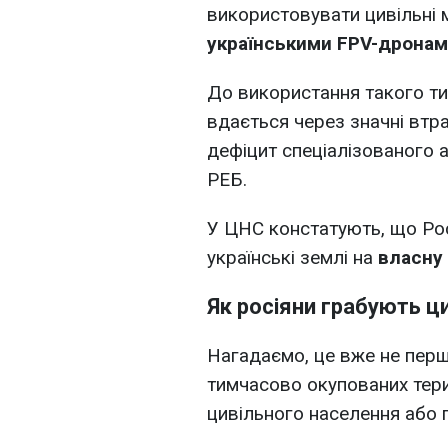
використовувати цивільні 
українськими FPV-дрона
До використання такого т
вдається через значні втра
дефіцит спеціалізованого 
РЕБ.
У ЦНС констатують, що Рос
українські землі на
власну
Як росіяни грабують ц
Нагадаємо, це вже не перш
тимчасово окупованих тери
цивільного населення або