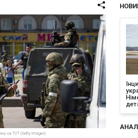
НОВИ
Інц
укр
Нім
дет
АНАЛ
ці на ТОТ (Getty Images)