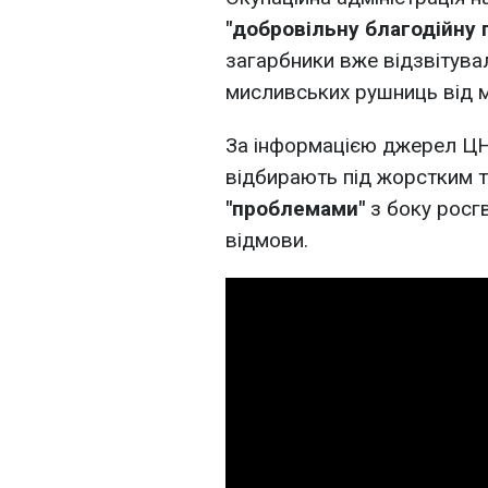
"добровільну благодійну 
загарбники вже відзвітува
мисливських рушниць від м
За інформацією джерел ЦН
відбирають під жорстким 
"проблемами"
з боку росгва
відмови.