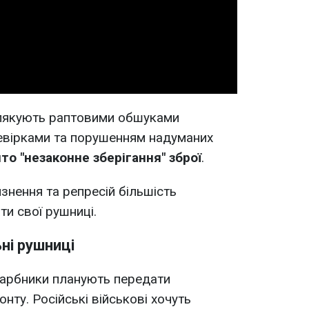
Video
алякують раптовими обшуками
ревірками та порушенням надуманих
ито "незаконне зберігання" зброї
.
знення та репресій більшість
ти свої рушниці.
ні рушниці
арбники планують передати
нту. Російські військові хочуть