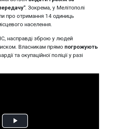
передачу"
. Зокрема, у Мелітополі
ли про отримання 14 одиниць
ісцевого населення.
С, насправді зброю у людей
тиском. Власникам прямо
погрожують
рдії та окупаційної поліції у разі
Play