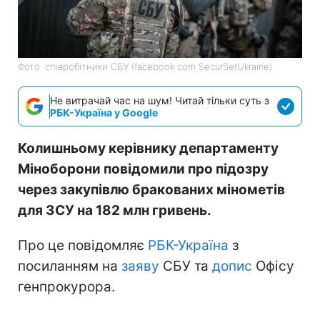
Фото: співробітники СБУ (facebook com SecurSerUkraine)
Не витрачай час на шум! Читай тільки суть з
РБК-Україна у Google
Колишньому керівнику департаменту
Міноборони повідомили про підозру
через закупівлю бракованих мінометів
для ЗСУ на 182 млн гривень.
Про це повідомляє
РБК-Україна
з
посиланням на
заяву
СБУ та
допис
Офісу
генпрокурора.