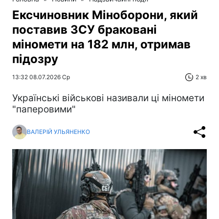
Ексчиновник Міноборони, який
поставив ЗСУ браковані
міномети на 182 млн, отримав
підозру
13:32 08.07.2026 Ср
2 хв
Українські військові називали ці міномети
"паперовими"
ВАЛЕРІЙ УЛЬЯНЕНКО