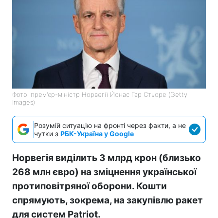
Фото: прем'єр-міністр Норвегії Йонас Гар Стьоре (Getty
Images)
Розумій ситуацію на фронті через факти, а не
чутки з
РБК-Україна у Google
Норвегія виділить 3 млрд крон (близько
268 млн євро) на зміцнення української
протиповітряної оборони. Кошти
спрямують, зокрема, на закупівлю ракет
для систем Patriot.