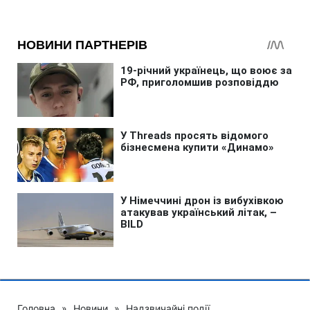
Головна
»
Новини
»
Надзвичайні події