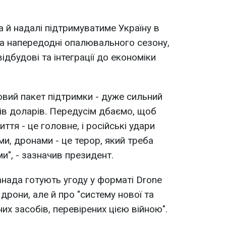
а й надалі підтримуватиме Україну в
ма напередодні опалювального сезону,
ідбудові та інтеграції до економіки
овий пакет підтримки - дуже сильний
ів доларів. Передусім дбаємо, щоб
ття - це головне, і російські удари
и, дронами - це терор, який треба
и", - зазначив президент.
анада готують угоду у форматі Drone
 дрони, але й про "систему нової та
их засобів, перевірених цією війною".