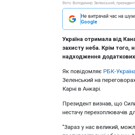
Фото: Володимир Зеленський, президент У
Не витрачай час на шум!
Google
Україна отримала від Ка
захисту неба. Крім того,
надходження додаткових 
Як повідомляє
РБК-Україн
Зеленський на переговорах
Карні в Анкарі.
Президент визнав, що Сил
нестачу перехоплювачів дл
"Зараз у нас великий, мож