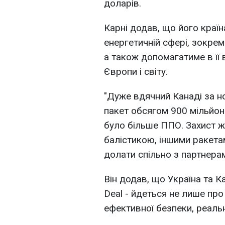
доларів.
Карні додав, що його країн
енергетичній сфері, зокре
а також допомагатиме в її в
Європи і світу.
"Дуже вдячний Канаді за н
пакет обсягом 900 мільйон
було більше ППО. Захист жи
балістикою, іншими ракетам
долати спільно з партнерам
Він додав, що Україна та К
Deal - йдеться не лише про
ефективної безпеки, реальн