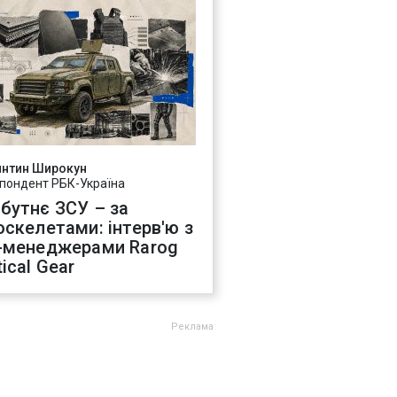
янтин Широкун
пондент РБК-Україна
бутнє ЗСУ – за
оскелетами: інтерв'ю з
-менеджерами Rarog
ical Gear