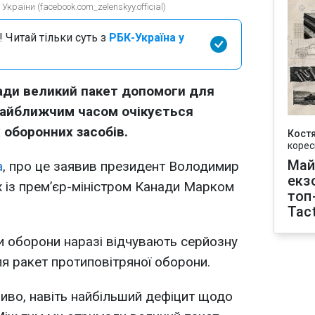
країни (facebook.com_zelenskyy.official)
 Читай тільки суть з
РБК-Україна у
нади великий пакет допомоги для
 найближчим часом очікується
оборонних засобів.
Кост
корес
Май
а
, про це заявив президент Володимир
екз
 із прем’єр-міністром Канади Марком
топ
Tact
и оборони наразі відчувають серйозну
я ракет протиповітряної оборони.
ливо, навіть найбільший дефіцит щодо