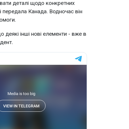
вати деталі щодо конкретних
і передала Канада. Водночас він
омоги.
що деякі інші нові елементи - вже в
идент.