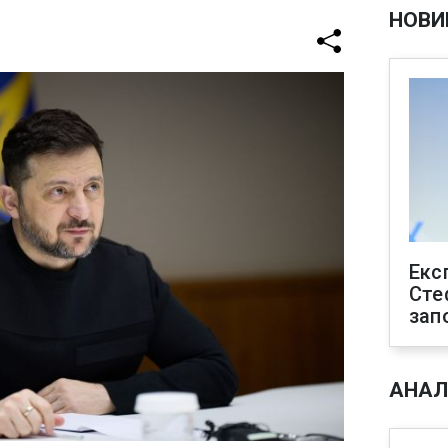
НОВИ
Екс
Сте
зап
АНАЛ