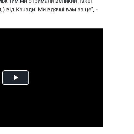
Між тим ми отримали великий пакет
) від Канади. Ми вдячні вам за це", -
Play
Video