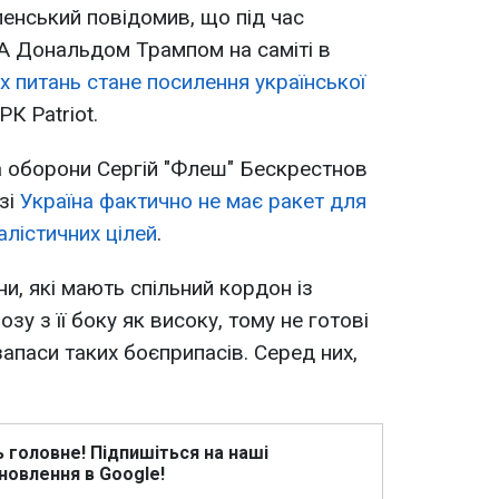
енський повідомив, що під час
А Дональдом Трампом на саміті в
х питань стане посилення української
К Patriot.
а оборони Сергій "Флеш" Бескрестнов
зі
Україна фактично не має ракет для
алістичних цілей
.
ни, які мають спільний кордон із
зу з її боку як високу, тому не готові
запаси таких боєприпасів. Серед них,
ь головне! Підпишіться на наші
новлення в Google!