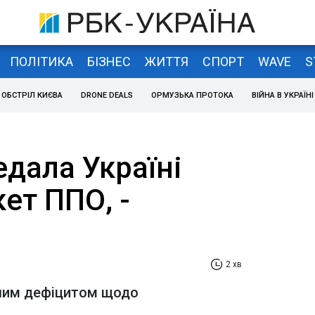
ПОЛІТИКА
БІЗНЕС
ЖИТТЯ
СПОРТ
WAVE
S
ОБСТРІЛ КИЄВА
DRONE DEALS
ОРМУЗЬКА ПРОТОКА
ВІЙНА В УКРАЇНІ
дала Україні
ет ППО, -
2 хв
ьшим дефіцитом щодо
и