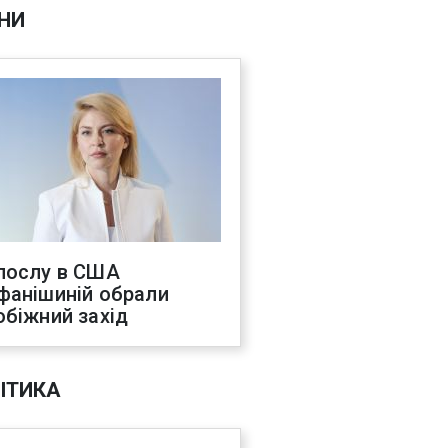
НИ
послу в США
фанішиній обрали
обіжний захід
ІТИКА