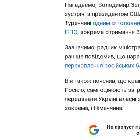
Нагадаємо, Володимир Зел
зустрічі з президентом СШ
Туреччині
одним із головни
ППО
, зокрема отримання ЗР
Зазначимо, радник міністр
раніше повідомив, що нара
перехоплення російських б
Він також пояснив, що краї
Росією, самі оцінюють загро
передавати Україні власні 
зокрема, і Німеччина.
Не пропустіт
о