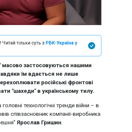
 Читай тільки суть з
РБК-Україна у
" масово застосовуються нашими
Завдяки їм вдається не лише
 перехоплювати російські фронтові
вати "шахеди" в українському тилу.
головні технологічні тренди війни – в
вів співзасновник компанії-виробника
решня"
Ярослав Гришин
.