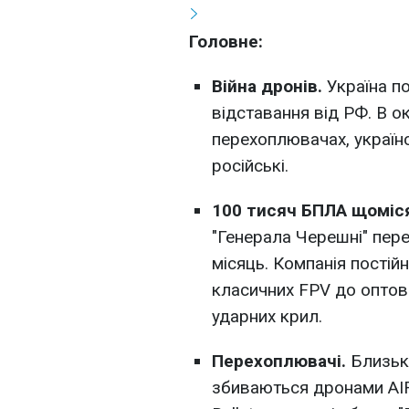
Головне:
Війна дронів.
Україна п
відставання від РФ. В о
перехоплювачах, україн
російські.
100 тисяч БПЛА щоміс
"Генерала Черешні" пер
місяць. Компанія постій
класичних FPV до оптов
ударних крил.
Перехоплювачі.
Близьк
збиваються дронами AIR 