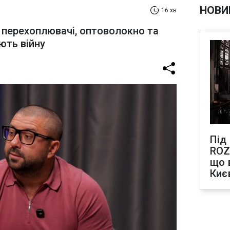
НОВИ
16 хв
 перехоплювачі, оптоволокно та
юють війну
Під
ROZ
що 
Киє