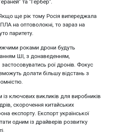
Гераней" та "Гербер".
Якщо ще рік тому Росія випереджала
БПЛА на оптоволокні, то зараз на
уто паритету.
ижчими роками дрони будуть
анням ШІ, з донаведенням,
ь застосовуватись рої дронів. Фокус
і зможуть долати більшу відстань з
омністю.
 із ключових викликів для виробників
дрів, скорочення китайських
она експорту. Експорт української
стати одним із драйверів розвитку
і.