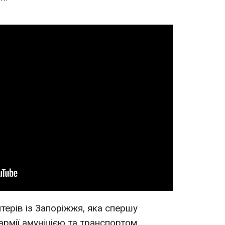
терів із Запоріжжя, яка спершу
рмії амуніцією та транспортом,