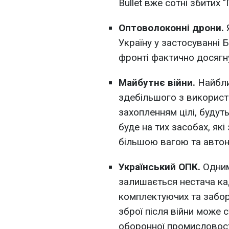
Bullet вже сотні збитих "
Оптоволоконні дрони.
Україну у застосуванні 
фронті фактично досягн
Майбутнє війни.
Найбл
здебільшого з використ
захопленням цілі, будут
буде на тих засобах, як
більшою вагою та автон
Український ОПК.
Одним
залишається нестача ка
комплектуючих та забор
зброї після війни може 
оборонної промисловост