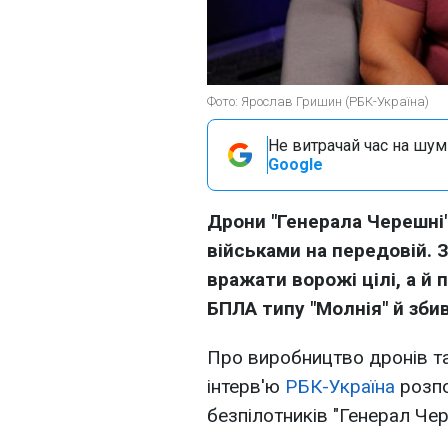
Фото: Ярослав Гришин (РБК-Україна)
Не витрачай час на шум!
Google
Дрони "Генерала Черешні
військами на передовій. 
вражати ворожі цілі, а й
БПЛА типу "Молнія" й зби
Про виробництво дронів та 
інтерв'ю
РБК-Україна
розпо
безпілотників "Генерал Че