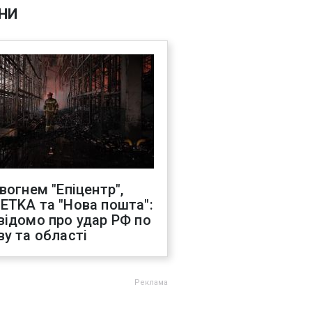
НИ
 вогнем "Епіцентр",
ETKA та "Нова пошта":
відомо про удар РФ по
ву та області