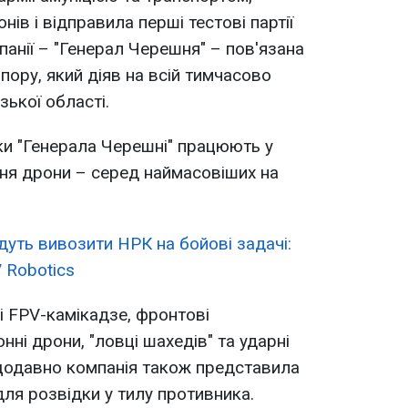
ів і відправила перші тестові партії
анії – "Генерал Черешня" – пов'язана
пору, який діяв на всій тимчасово
зької області.
ки "Генерала Черешні" працюють у
 їхня дрони – серед наймасовіших на
дуть вивозити НРК на бойові задачі:
 Robotics
ні FPV-камікадзе, фронтові
ні дрони, "ловці шахедів" та ударні
щодавно компанія також представила
для розвідки у тилу противника.