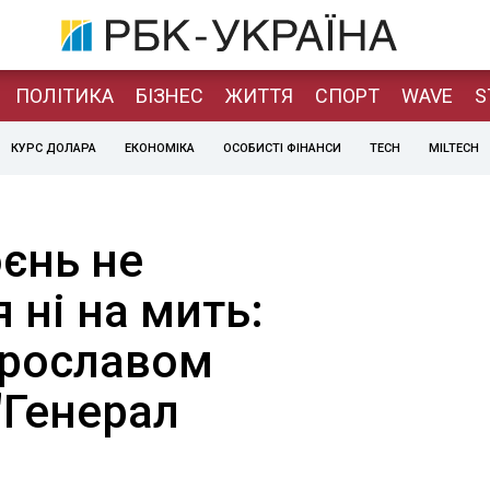
ПОЛІТИКА
БІЗНЕС
ЖИТТЯ
СПОРТ
WAVE
S
КУРС ДОЛАРА
ЕКОНОМІКА
ОСОБИСТІ ФІНАНСИ
TECH
MILTECH
єнь не
 ні на мить:
Ярославом
"Генерал