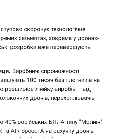
оступово скорочує технологічне
кремих сегментах, зокрема у дронах-
ські розробки вже перевершують
яця.
Виробничі спроможності
евищують 100 тисяч безпілотників на
но розширює лінійку виробів – від
олоконних дронів, перехоплювачів і
о 40% російських БПЛА типу "Молнія"
та AIR Speed. А на рахунку дронів