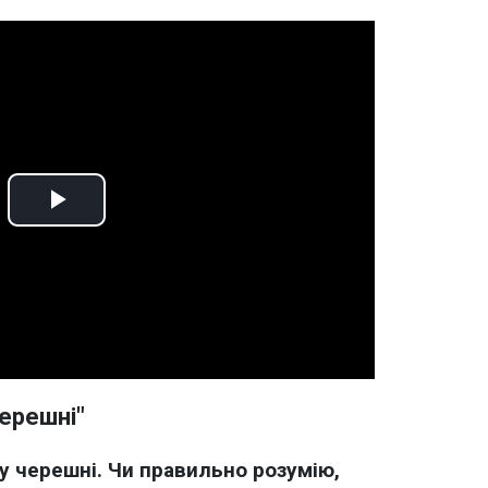
Play
Video
ерешні"
ону черешні. Чи правильно розумію,