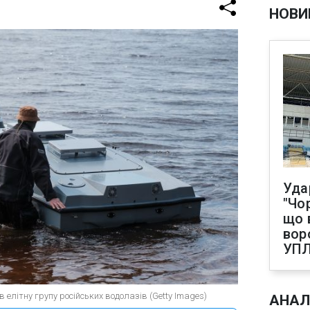
НОВИ
Уда
"Чо
що 
вор
УП
 елітну групу російських водолазів (Getty Images)
АНАЛ