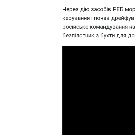
Через дію засобів РЕБ мор
керування і почав дрейфув
російське командування н
безпілотник з бухти для д