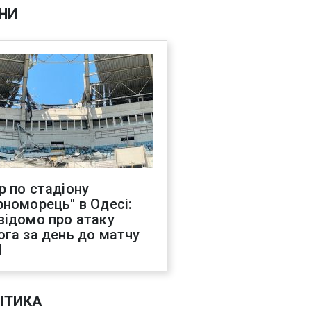
НИ
р по стадіону
рноморець" в Одесі:
відомо про атаку
ога за день до матчу
Л
ІТИКА