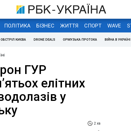
ПОЛІТИКА
БІЗНЕС
ЖИТТЯ
СПОРТ
WAVE
S
ОБСТРІЛ КИЄВА
DRONE DEALS
ОРМУЗЬКА ПРОТОКА
ВІЙНА В УКРАЇНІ
їні
рон ГУР
п’ятьох елітних
водолазів у
ьку
2 хв