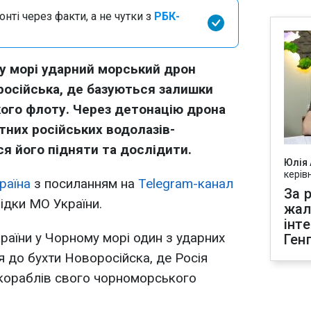
нті через факти, а не чутки з
РБК-
му морі ударний морський дрон
російська, де базуються залишки
ого флоту. Через детонацію дрона
ітних російських водолазів-
ся його підняти та дослідити.
Юлія
керів
раїна
з посиланням на
Telegram-канал
За р
ідки МО України.
жал
інт
раїни у Чорному морі один з ударних
Ген
 до бухти Новоросійска, де Росія
 кораблів свого чорноморського