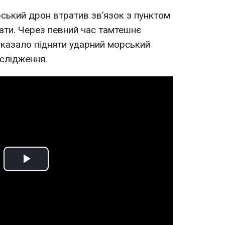
ський дрон втратив зв’язок з пунктом
ати. Через певний час тамтешнє
аказало підняти ударний морський
ослідження.
Play
Video