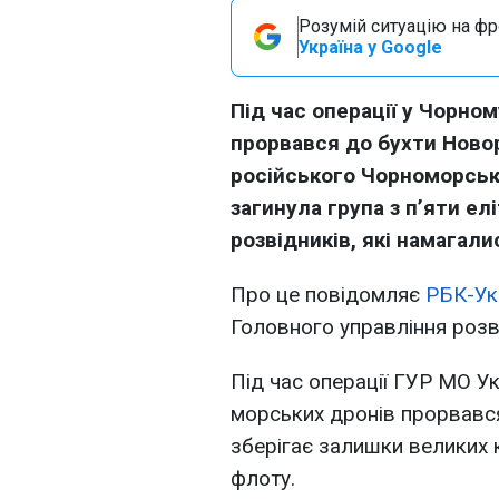
Розумій ситуацію на фро
Україна у Google
Під час операції у Чорно
прорвався до бухти Ново
російського Чорноморськ
загинула група з п’яти ел
розвідників, які намагали
Про це повідомляє
РБК-Ук
Головного управління розв
Під час операції ГУР МО Ук
морських дронів прорвався
зберігає залишки великих
флоту.