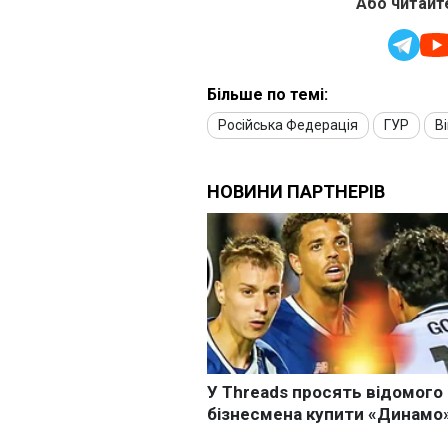
Або читайте
Більше по темі:
Російська Федерація
ГУР
В