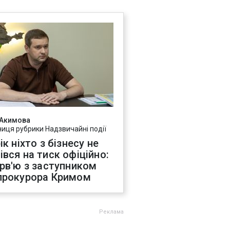
 Акимова
ниця рубрики Надзвичайні події
ік ніхто з бізнесу не
івся на тиск офіційно:
ерв'ю з заступником
прокурора Кримом