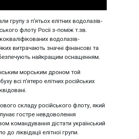
и групу з п’ятьох елітних водолазів-
ького флоту Росії з-поміж т.зв.
ококваліфікованих водолазів-
 яких витрачають значні фінансові та
забезпечують найкращим оснащенням.
аїнським морським дроном той
буху всі п’ятеро елітних російських
квідовані.
ового складу російського флоту, який
 лунає гостре невдоволення
зом командування дістати український
 до ліквідації елітної групи.