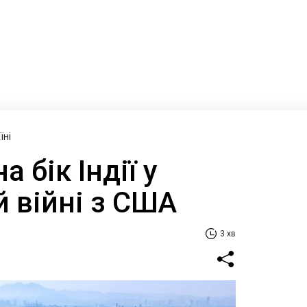
їні
а бік Індії у
й війні з США
3 хв