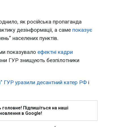
днило, як російська пропаганда
актику дезінформації, а саме
показує
ень” населених пунктів.
ями показувало
ефектні кадри
рони ГУР знищують безпілотники
" ГУР уразили десантний катер РФ
і
ь головне! Підпишіться на наші
новлення в Google!