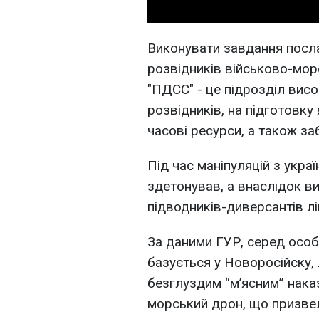
Виконувати завдання послал
розвідників військово-морс
"ПДСС" - це підрозділ вис
розвідників, на підготовку
часові ресурси, а також 
Під час маніпуляцій з укр
здетонував, а внаслідок ви
підводників-диверсантів лі
За даними ГУР, серед особ
базується у Новоросійску,
безглуздим “мʼясним” нака
морський дрон, що призвело