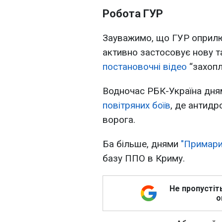
Робота ГУР
Зауважимо, що ГУР оприлю
активно застосовує нову т
постановочні відео
“захопл
Водночас РБК-Україна дн
повітряних боїв
, де антид
ворога.
Ба більше, днями
"Примари
базу ППО в Криму.
Не пропустіт
о