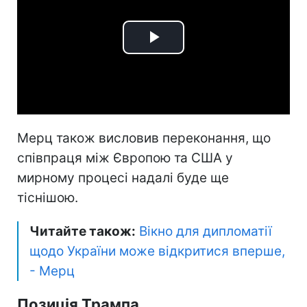
Play
Video
Мерц також висловив переконання, що
співпраця між Європою та США у
мирному процесі надалі буде ще
тіснішою.
Читайте також:
Вікно для дипломатії
щодо України може відкритися вперше,
- Мерц
Позиція Трампа