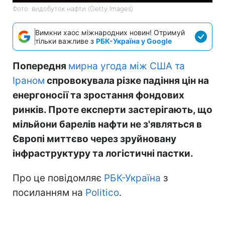
Фото: видобуток нафти (Getty Images)
Вимкни хаос міжнародних новин! Отримуй
тільки важливе з
РБК-Україна у Google
Попередня
мирна угода між США та
Іраном
спровокувала різке падіння цін на
енергоносії та зростання фондових
ринків. Проте експерти застерігають, що
мільйони барелів нафти не з'являться в
Європі миттєво через зруйновану
інфраструктуру та логістичні пастки.
Про це повідомляє
РБК-Україна
з
посиланням на
Politico
.