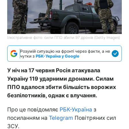
Ілюстративне фото: сили ППО збили 97 дронів (Getty Images)
Розумій ситуацію на фронті через факти, а не
чутки з
РБК-Україна у Google
У ніч на 17 червня Росія атакувала
Україну 119 ударними дронами. Силам
ППО вдалося збити більшість ворожих
безпілотників, однак є влучання.
Про це повідомляє
РБК-Україна
з
посиланням на
Telegram
Повітряних сил
ЗСУ.