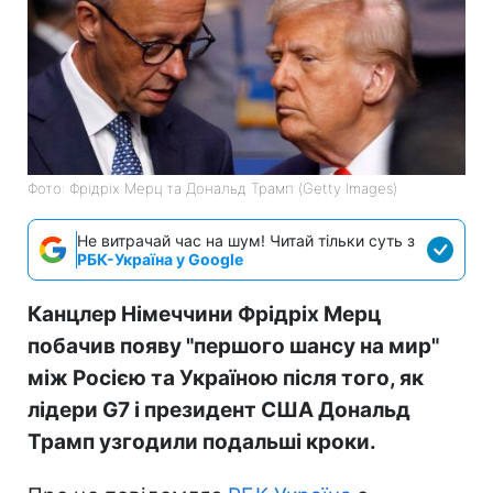
Фото: Фрідріх Мерц та Дональд Трамп (Getty Images)
Не витрачай час на шум! Читай тільки суть з
РБК-Україна у Google
Канцлер Німеччини Фрідріх Мерц
побачив появу "першого шансу на мир"
між Росією та Україною після того, як
лідери G7 і президент США Дональд
Трамп узгодили подальші кроки.