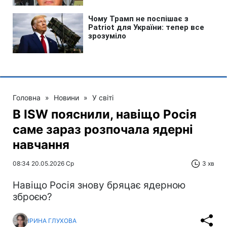
Головна
»
Новини
»
У світі
В ISW пояснили, навіщо Росія
саме зараз розпочала ядерні
навчання
08:34 20.05.2026 Ср
3 хв
Навіщо Росія знову бряцає ядерною
зброєю?
ІРИНА ГЛУХОВА