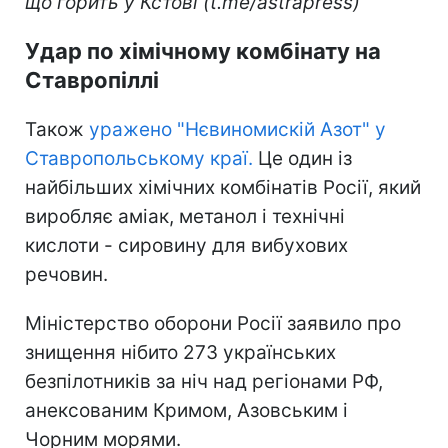
що горить у Кстові (t.me/astrapress)
Удар по хімічному комбінату на
Ставропіллі
Також
уражено "Нєвиномискій Азот" у
Ставропольському краї.
Це один із
найбільших хімічних комбінатів Росії, який
виробляє аміак, метанол і технічні
кислоти - сировину для вибухових
речовин.
Міністерство оборони Росії заявило про
знищення нібито 273 українських
безпілотників за ніч над регіонами РФ,
анексованим Кримом, Азовським і
Чорним морями.