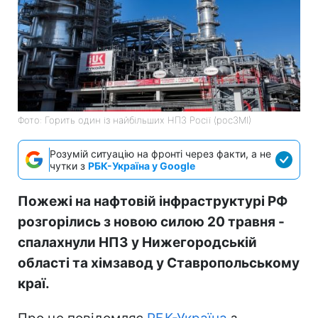
Фото: Горить один із найбільших НПЗ Росії (росЗМІ)
Розумій ситуацію на фронті через факти, а не
чутки з
РБК-Україна у Google
Пожежі на нафтовій інфраструктурі РФ
розгорілись з новою силою 20 травня -
спалахнули НПЗ у Нижегородській
області та хімзавод у Ставропольському
краї.