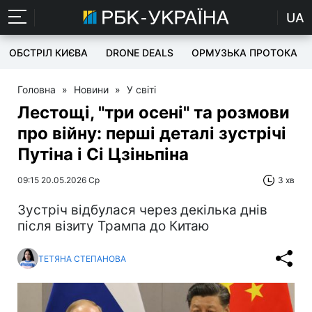
UA
ОБСТРІЛ КИЄВА
DRONE DEALS
ОРМУЗЬКА ПРОТОКА
Головна
»
Новини
»
У світі
Лестощі, "три осені" та розмови
про війну: перші деталі зустрічі
Путіна і Сі Цзіньпіна
09:15 20.05.2026 Ср
3 хв
Зустріч відбулася через декілька днів
після візиту Трампа до Китаю
ТЕТЯНА СТЕПАНОВА