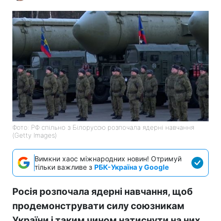
Фото: РФ спільно з Білоруссю розпочала ядерні навчання
(Getty Images)
Вимкни хаос міжнародних новин! Отримуй
тільки важливе з
РБК-Україна у Google
Росія розпочала ядерні навчання, щоб
продемонструвати силу союзникам
України і таким чином натиснути на них.