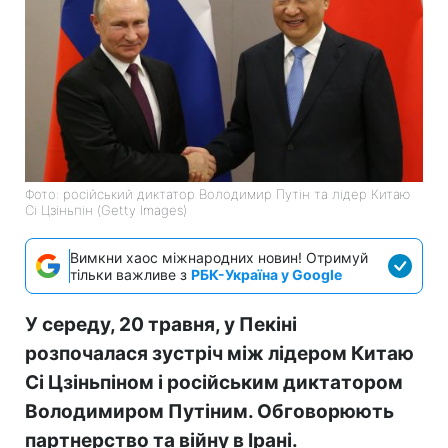
Фото: російський диктатор Володимир Путін та лідер Китаю
Сі Цзіньпін (Getty Images)
Вимкни хаос міжнародних новин! Отримуй
тільки важливе з
РБК-Україна у Google
У середу, 20 травня, у Пекіні
розпочалася зустріч між лідером Китаю
Сі Цзіньпіном і російським диктатором
Володимиром Путіним. Обговорюють
партнерство та війну в Ірані.