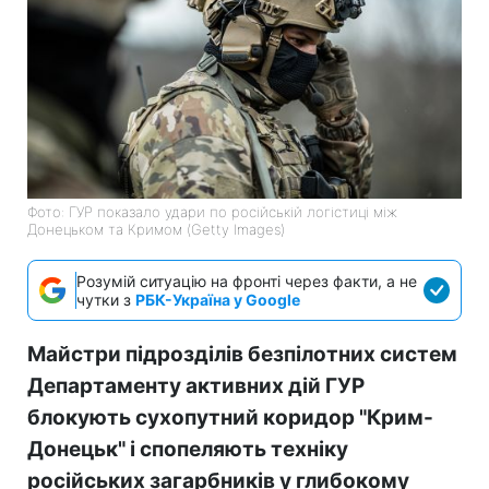
Фото: ГУР показало удари по російській логістиці між
Донецьком та Кримом (Getty Images)
Розумій ситуацію на фронті через факти, а не
чутки з
РБК-Україна у Google
Майстри підрозділів безпілотних систем
Департаменту активних дій ГУР
блокують сухопутний коридор "Крим-
Донецьк" і спопеляють техніку
російських загарбників у глибокому