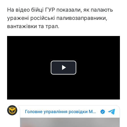
На відео бійці ГУР показали, як палають
уражені російські паливозаправники,
вантажівки та трал.
Play
Video