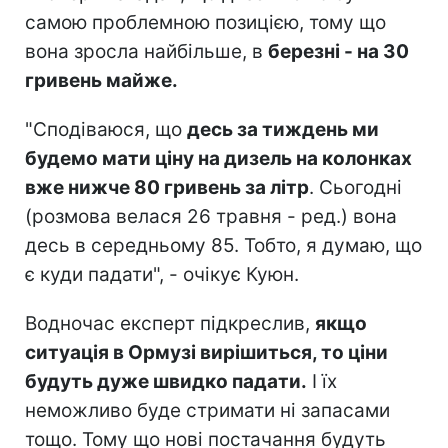
самою проблемною позицією, тому що
вона зросла найбільше, в
березні - на 30
гривень майже.
"Сподіваюся, що
десь за тиждень ми
будемо мати ціну на дизель на колонках
вже нижче 80 гривень за літр
. Сьогодні
(розмова велася 26 травня - ред.) вона
десь в середньому 85. Тобто, я думаю, що
є куди падати", - очікує Куюн.
Водночас експерт підкреслив,
якщо
ситуація в Ормузі вирішиться, то ціни
будуть дуже швидко падати.
І їх
неможливо буде стримати ні запасами
тощо. Тому що нові постачання будуть