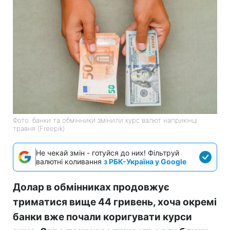
Фото: банки та обмінники змінили курс валют наприкінці
травня (Freepik)
Не чекай змін - готуйся до них! Фільтруй
валютні коливання
з РБК-Україна у Google
Долар в обмінниках продовжує
триматися вище 44 гривень, хоча окремі
банки вже почали коригувати курси