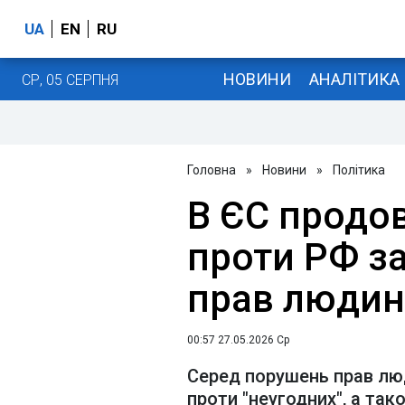
UA
EN
RU
НОВИНИ
АНАЛІТИКА
СР, 05 СЕРПНЯ
Головна
»
Новини
»
Політика
В ЄС продо
проти РФ з
прав людин
00:57 27.05.2026 Ср
Серед порушень прав люд
проти "неугодних", а так