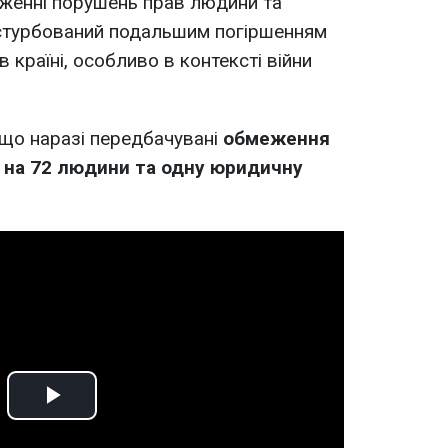
дженні порушень прав людини та
о стурбований подальшим погіршенням
 країні, особливо в контексті війни
 що наразі передбачувані
обмеження
на 72 людини та одну юридичну
Play