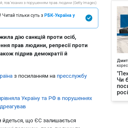
ей, пов'язаних з порушенням прав людини (Getty Images)
 Читай тільки суть з
РБК-Україна у
жила дію санкцій проти осіб,
ння прав людини, репресії проти
також підрив демократії й
Дмит
корес
"Пек
раїна
з посиланням на
пресслужбу
Чи 
пос
рос
рівняла Україну та РФ в порушеннях
ідреагував
и йдеться, що ЄС залишається