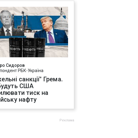
ро Сидоров
пондент РБК-Україна
ельні санкції" Грема.
будуть США
илювати тиск на
ійську нафту