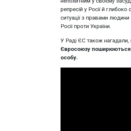
непохитним у своєму засу
репресій у Росії й глибок
ситуації з правами людини в
Росії проти України.
У Раді ЄС також нагадали,
Євросоюзу поширюються 
особу.