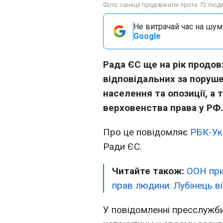
Фото: санкції продовжили проти 73 люд
Не витрачай час на шум!
Google
Рада ЄС ще на рік продов
відповідальних за поруше
населення та опозиції, а 
верховенства права у РФ.
Про це повідомляє
РБК-Ук
Ради ЄС.
Читайте також:
ООН при
прав людини: Лубінець в
У повідомленні пресслужб