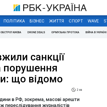
ПОЛІТИКА
БІЗНЕС
ЖИТТЯ
СПОРТ
WAVE
S
ОБСТРІЛ КИЄВА
DRONE DEALS
ОРМУЗЬКА ПРОТОКА
ВІЙНА В УКРАЇНІ
вжили санкції
а порушення
и: що відомо
2 хв
ини в РФ, зокрема, масові арешти
ож переслідування журналістів