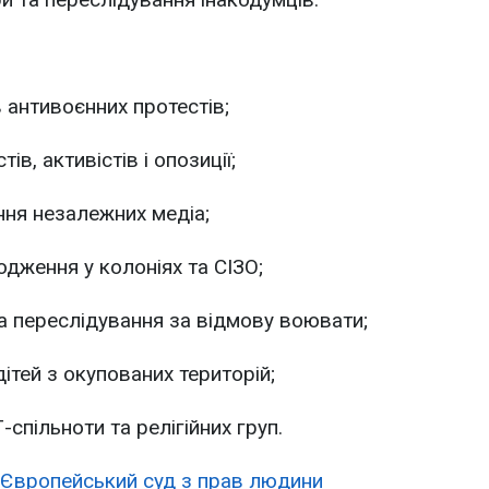
 антивоєнних протестів;
в, активістів і опозиції;
ння незалежних медіа;
дження у колоніях та СІЗО;
а переслідування за відмову воювати;
ітей з окупованих територій;
спільноти та релігійних груп.
Європейський суд з прав людини