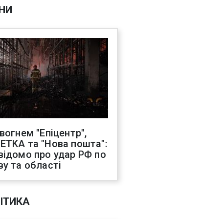
НИ
 вогнем "Епіцентр",
ETKA та "Нова пошта":
відомо про удар РФ по
ву та області
ІТИКА