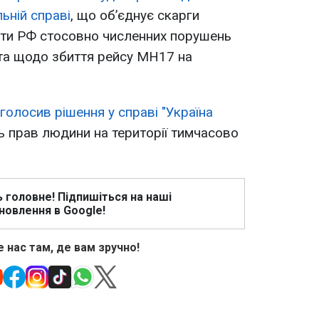
ьній справі
, що об’єднує скарги
оти РФ стосовно численних порушень
 та щодо збиття рейсу MH17 на
олосив рішення у справі "Україна
прав людини на території тимчасово
ь головне! Підпишіться на наші
новлення в Google!
 нас там, де вам зручно!