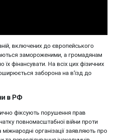
Video
аній, включених до європейського
шаються замороженими, а громадянам
 їх фінансувати. На всіх цих фізичних
оширюється заборона на в’їзд до
и в РФ
атично фіксують порушення прав
чатку повномасштабної війни проти
а міжнародні організації заявляють про
и та переслідування інакодумців.