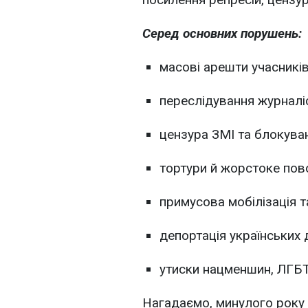
Серед основних порушень:
масові арешти учасників
переслідування журналісті
цензура ЗМІ та блокува
тортури й жорстоке пово
примусова мобілізація т
депортація українських д
утиски нацменшин, ЛГБТ-
Нагадаємо, минулого року