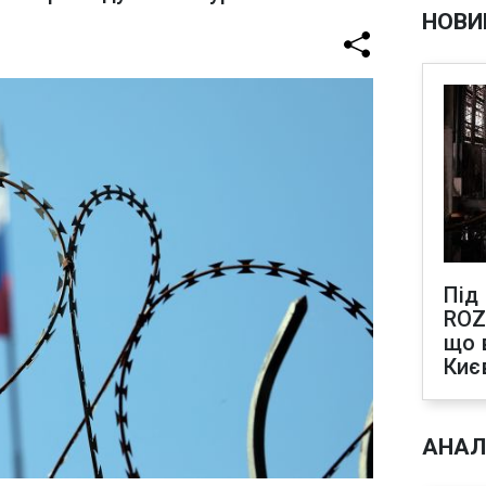
НОВИ
Під
ROZ
що 
Киє
АНАЛ