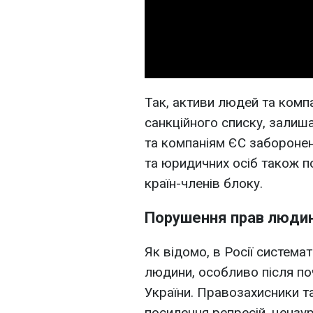
Так, активи людей та комп
санкційного списку, зали
та компаніям ЄС заборонено
та юридичних осіб також п
країн-членів блоку.
Порушення прав людин
Як відомо, в Росії систем
людини, особливо після по
України. Правозахисники т
посилення репресій, цензур