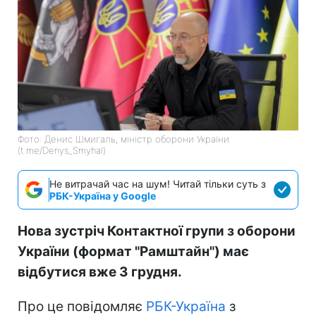
Фото: Денис Шмигаль, міністр оборони України
(t.me/Denys_Smyhal)
Не витрачай час на шум! Читай тільки суть з
РБК-Україна у Google
Нова зустріч Контактної групи з оборони
України (формат "Рамштайн") має
відбутися вже 3 грудня.
Про це повідомляє
РБК-Україна
з