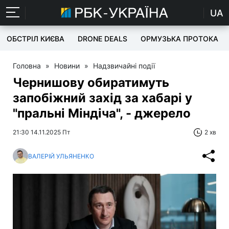
UA
ОБСТРІЛ КИЄВА
DRONE DEALS
ОРМУЗЬКА ПРОТОКА
Головна
»
Новини
»
Надзвичайні події
Чернишову обиратимуть
запобіжний захід за хабарі у
"пральні Міндіча", - джерело
21:30 14.11.2025 Пт
2 хв
ВАЛЕРІЙ УЛЬЯНЕНКО