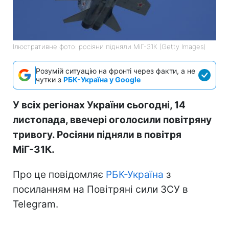
Ілюстративне фото: росіяни підняли МіГ-31К (Getty Images)
Розумій ситуацію на фронті через факти, а не
чутки з
РБК-Україна у Google
У всіх регіонах України сьогодні, 14
листопада, ввечері оголосили повітряну
тривогу. Росіяни підняли в повітря
МіГ-31К.
Про це повідомляє
РБК-Україна
з
посиланням на Повітряні сили ЗСУ в
Telegram.