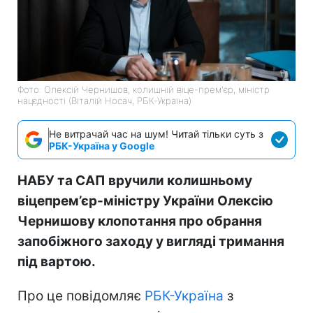
Фото: Олексій Чернишов, колишній віце-прем'єр, міністр
нацєдності (Віталій Носач, РБК-Україна)
Не витрачай час на шум! Читай тільки суть з
РБК-Україна у Google
НАБУ та САП вручили колишньому
віцепрем’єр-міністру України Олексію
Чернишову клопотання про обрання
запобіжного заходу у вигляді тримання
під вартою.
Про це повідомляє
РБК-Україна
з