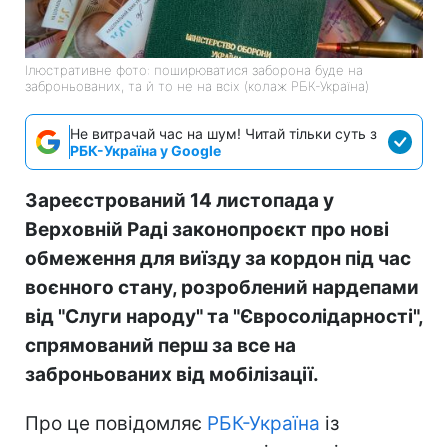
Ілюстративне фото: поширюватися заборона буде на
заброньованих, та й то не на всіх (колаж РБК-Україна)
Не витрачай час на шум! Читай тільки суть з
РБК-Україна у Google
Зареєстрований 14 листопада у
Верховній Раді законопроєкт про нові
обмеження для виїзду за кордон під час
воєнного стану, розроблений нардепами
від "Слуги народу" та "Євросолідарності",
спрямований перш за все на
заброньованих від мобілізації.
Про це повідомляє
РБК-Україна
із